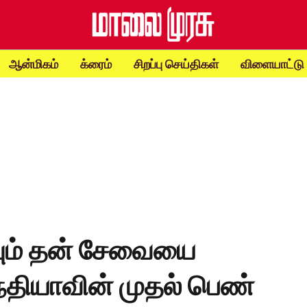
ஆன்மிகம்
க்ரைம்
சிறப்பு செய்திகள்
விளையாட்டு
யும் தன் சேவையை
்தியாவின் முதல் பெண்