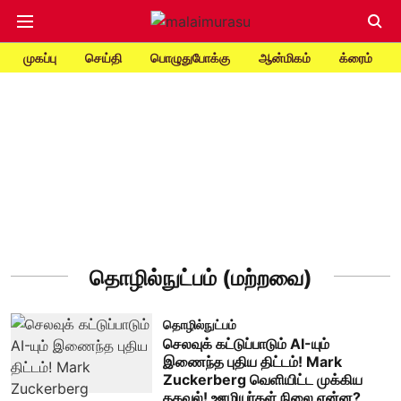
முகப்பு
செய்தி
பொழுதுபோக்கு
ஆன்மிகம்
க்ரைம்
தொழில்நுட்பம் (மற்றவை)
தொழில்நுட்பம்
செலவுக் கட்டுப்பாடும் AI-யும்
இணைந்த புதிய திட்டம்! Mark
Zuckerberg வெளியிட்ட முக்கிய
தகவல்! ஊழியர்கள் நிலை என்ன?