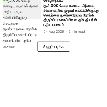
தொழில்நுட்பம்
ரூ.1,000 கோடி கனவு... ஆனால்
திசை மாறிய முடிவு! கல்வியிலிருந்து
செயற்கை நுண்ணறிவை நோக்கி
திரும்பிய உலகப் பிரபல தம்பதியரின்
புதிய பயணம்
04 Aug 2026
2
min read
மேலும் படிக்க