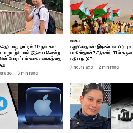
உலகம்
ெரியாத நாட்டில் 19 நாட்கள்
பலுசிஸ்தான்: இரண்டாக பிரியும்
விடாமுயற்சியால் நீதியை வென்ற
பாகிஸ்தான்? ஆகஸ்ட் 11ல் உருவ
யரின் போராட்டம் உலக கவனத்தை
புதிய நாடு?
ளது
7 hours ago
2
min read
es ago
3
min read