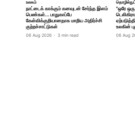
உலகம்
தொழில்நுட
நாட்டைக் காக்கும் கனவுடன் சேர்ந்த இளம்
"ஒரே ஒரு 
பெண்கள்... பாதுகாப்பே
டெலிகிர
கேள்விக்குறியானதாக மாறிய அதிர்ச்சி
ஏற்படுத்த
குற்றச்சாட்டுகள்
உலகின் ப
06 Aug 2026
3
min read
06 Aug 2