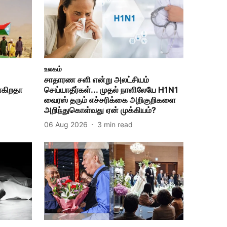
உலகம்
சாதாரண சளி என்று அலட்சியம்
ாகிறதா
செய்யாதீர்கள்... முதல் நாளிலேயே H1N1
வைரஸ் தரும் எச்சரிக்கை அறிகுறிகளை
அறிந்துகொள்வது ஏன் முக்கியம்?
06 Aug 2026
3
min read