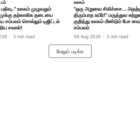
்பம்
உலகம்
பதிவு.." உலகம் முழுவதும்
"ஒரு அறுவை சிகிச்சை... அதற்கு
ாமுக்கு தற்காலிக தடையை
திரும்பாத உயிர்!" மருத்துவ சுற்ற
ிய சம்பவம் சொல்லும் டிஜிட்டல்
குறித்து உலகம் மீண்டும் பேச வ
ுதிய சவால்!
சம்பவம்
026
3
min read
06 Aug 2026
3
min read
மேலும் படிக்க