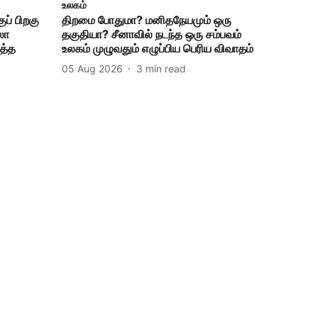
உலகம்
ப் பிறகு
திறமை போதுமா? மனிதநேயமும் ஒரு
ுலா
தகுதியா? சீனாவில் நடந்த ஒரு சம்பவம்
ைத்த
உலகம் முழுவதும் எழுப்பிய பெரிய விவாதம்
05 Aug 2026
3
min read