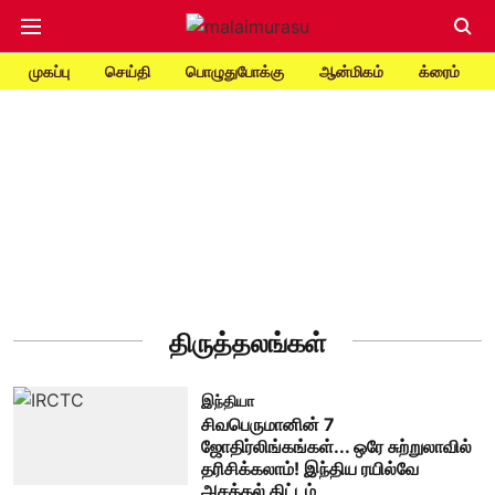
முகப்பு
செய்தி
பொழுதுபோக்கு
ஆன்மிகம்
க்ரைம்
திருத்தலங்கள்
இந்தியா
சிவபெருமானின் 7
ஜோதிர்லிங்கங்கள்... ஒரே சுற்றுலாவில்
தரிசிக்கலாம்! இந்திய ரயில்வே
அசத்தல் திட்டம்