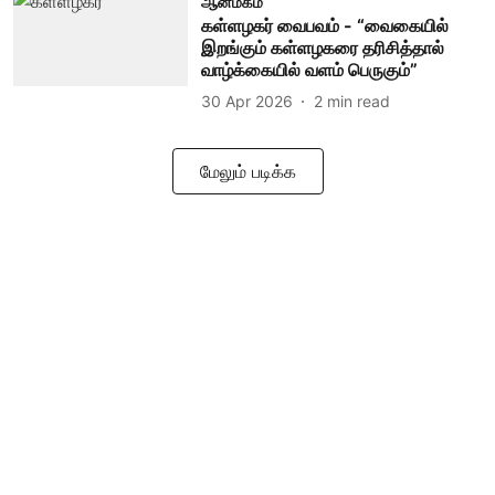
ஆன்மீகம்
கள்ளழகர் வைபவம் - “வைகையில்
இறங்கும் கள்ளழகரை தரிசித்தால்
வாழ்க்கையில் வளம் பெருகும்”
30 Apr 2026
2
min read
மேலும் படிக்க