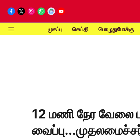
முகப்பு
செய்தி
பொழுதுபோக்கு
12 மணி நேர வேலை ம
வைப்பு...முதலமைச்சர