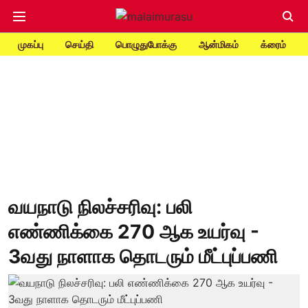
முகப்பு
செய்தி
பொழுதுபோக்கு
ஆன்மிகம்
க்ரைம்
வயநாடு நிலச்சரிவு: பலி
எண்ணிக்கை 270 ஆக உயர்வு -
3வது நாளாக தொடரும் மீட்புப்பணி