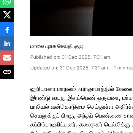
மாலை முரசு செய்தி குழு
Published on
:
31 Dec 2025, 7:31 am
Updated on
:
31 Dec 2025, 7:31 am
1
min re
ஹரியானா மாநிலம் ஃபரிதாபாத்தில் வேலை மு
இரண்டு வயது இளம்பெண் ஒருவரை, மர்ம நபர
பாலியல் வன்கொடுமை செய்துள்ள அதிர்ச்
செயலுக்குப் பிறகு, அந்தப் பெண்ணை சாலை
தப்பியோடிவிட்டனர். தலைநகர் டெல்லிக்கு 