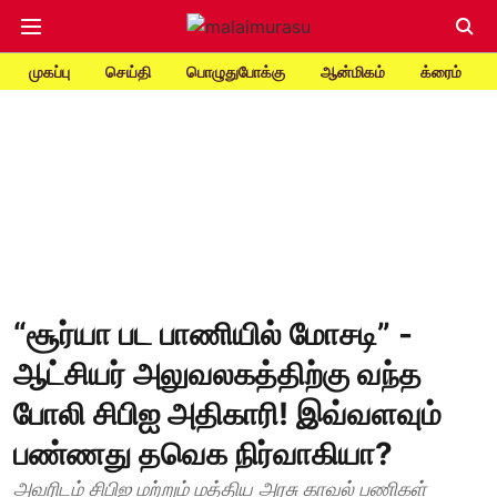
முகப்பு
செய்தி
பொழுதுபோக்கு
ஆன்மிகம்
க்ரைம்
“சூர்யா பட பாணியில் மோசடி” -
ஆட்சியர் அலுவலகத்திற்கு வந்த
போலி சிபிஐ அதிகாரி! இவ்வளவும்
பண்ணது தவெக நிர்வாகியா?
அவரிடம் சிபிஐ மற்றும் மத்திய அரசு காவல் பணிகள்