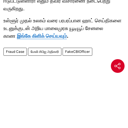
ஈடுபட்டுள்ளாரா எனும் தீவிர விசாரணை நடைபெற்று
வருகிறது.
உள்ளூர் முதல் உலகம் வரை பரபரப்பான ஹாட் செய்திகளை
உடனுக்குடன் அறிய மாலைமுரசு யூடியூப் சேனலை
காண
இங்கே கிளிக் செய்யவும்
.
Fraud Case
போலி சிபிஐ அதிகாரி
FakeCBIOfficer