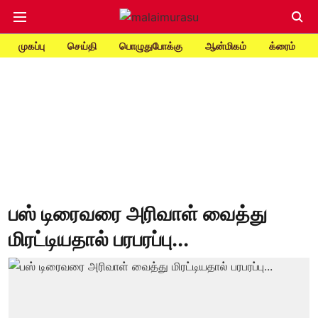
முகப்பு
செய்தி
பொழுதுபோக்கு
ஆன்மிகம்
க்ரைம்
பஸ் டிரைவரை அரிவாள் வைத்து
மிரட்டியதால் பரபரப்பு...