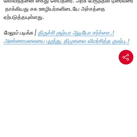
கோவிந்தனை கைது செய்தனர். அரசு பேரூந்தில் டிரைவரை
தாக்கியது சக ஊழியர்களிடையே அச்சத்தை
ஏற்படுத்தயுள்ளது.
மேலும் படிக்க |
திருச்சி சூர்யா ஆடியோ சர்ச்சை..!
அண்ணாமலையை புழந்து, திமுகவை விமர்சித்த குஷ்பு..!