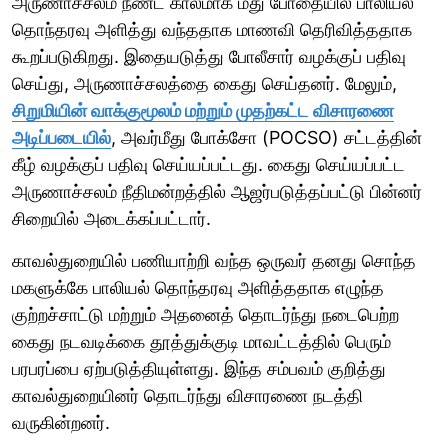
அருணாச்சலம் நீண்ட காலமாக மது போதையில் பாலியல்
தொந்தரவு அளித்து வந்ததாக மாணவி தெரிவித்ததாக
கூறப்படுகிறது. இதையடுத்து போலீசார் வழக்குப் பதிவு
செய்து, அருணாச்சலத்தை கைது செய்தனர். மேலும்,
சிறுமியின் வாக்குமூலம் மற்றும் முதற்கட்ட விசாரணை
அடிப்படையில்
, அவர்மீது போக்சோ (POCSO) சட்டத்தின்
கீழ் வழக்குப் பதிவு செய்யப்பட்டது. கைது செய்யப்பட்ட
அருணாச்சலம் நீதிமன்றத்தில் ஆஜர்படுத்தப்பட்டு பின்னர்
சிறையில் அடைக்கப்பட்டார்.
காவல்துறையில் பணியாற்றி வந்த ஒருவர் தனது சொந்த
மகளுக்கே பாலியல் தொந்தரவு அளித்ததாக எழுந்த
குற்றச்சாட்டு மற்றும் அதனைத் தொடர்ந்து நடைபெற்ற
கைது நடவடிக்கை தூத்துக்குடி மாவட்டத்தில் பெரும்
பரபரப்பை ஏற்படுத்தியுள்ளது. இந்த சம்பவம் குறித்து
காவல்துறையினர் தொடர்ந்து விசாரணை நடத்தி
வருகின்றனர்.