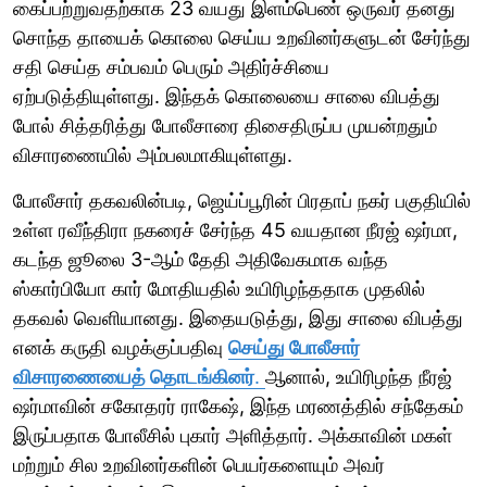
கைப்பற்றுவதற்காக 23 வயது இளம்பெண் ஒருவர் தனது
சொந்த தாயைக் கொலை செய்ய உறவினர்களுடன் சேர்ந்து
சதி செய்த சம்பவம் பெரும் அதிர்ச்சியை
ஏற்படுத்தியுள்ளது. இந்தக் கொலையை சாலை விபத்து
போல் சித்தரித்து போலீசாரை திசைதிருப்ப முயன்றதும்
விசாரணையில் அம்பலமாகியுள்ளது.
போலீசார் தகவலின்படி, ஜெய்ப்பூரின் பிரதாப் நகர் பகுதியில்
உள்ள ரவீந்திரா நகரைச் சேர்ந்த 45 வயதான நீரஜ் ஷர்மா,
கடந்த ஜூலை 3-ஆம் தேதி அதிவேகமாக வந்த
ஸ்கார்பியோ கார் மோதியதில் உயிரிழந்ததாக முதலில்
தகவல் வெளியானது. இதையடுத்து, இது சாலை விபத்து
எனக் கருதி வழக்குப்பதிவு
செய்து போலீசார்
விசாரணையைத் தொடங்கினர்
.
ஆனால், உயிரிழந்த நீரஜ்
ஷர்மாவின் சகோதரர் ராகேஷ், இந்த மரணத்தில் சந்தேகம்
இருப்பதாக போலீசில் புகார் அளித்தார். அக்காவின் மகள்
மற்றும் சில உறவினர்களின் பெயர்களையும் அவர்