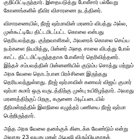
குறிப்பிட்டிருந்தார். இதையடுத்து போலீசார் பல்வேறு
கோணங்களில் தீவிர விசாரணை நடத்தினர்.
விசாரணையில், நீரஜ் ஷர்மாவின் மரணம் விபத்து அல்ல,
முன்கூட்டியே திட்டமிடப்பட்ட கொலை என்பது
தெரியவந்தது. குற்றவாளிகள், அவரைக் கொலை செய்ய
நபர்களை நியமித்து, பின்னர் அதை சாலை விபத்து போல்
காட்ட திட்டமிட்டிருந்ததாக போலீசார் தெரிவித்தனர்.
இந்தச் சம்பவத்தின் பின்னணியில் குடும்ப சொத்து மற்றும்
அரசு வேலை தொடர்பான பிரச்சினை இருந்தது
தெரியவந்துள்ளது. நீரஜ் ஷர்மாவின் கணவர் விஜய் குமார்
ஷர்மா சுமார் ஒரு வருடத்திற்கு முன்பு உயிரிழந்தார். அவரது
மரணத்திற்குப் பிறகு, கருணை அடிப்படையில்
நீதிமன்றத்தில் இளநிலை எழுத்தர் பணியை நீரஜ் ஷர்மா
பெற்றிருந்தார்.
அந்த அரசு வேலை தனக்குக் கிடைக்க வேண்டும் என்று
அவரது 23 வயது மகள் ஆயுஷி விரும்பியதாகக்