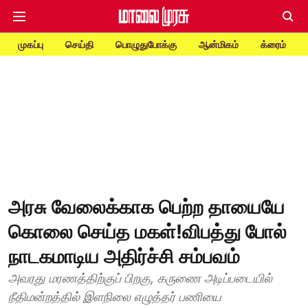
முகப்பு
செய்தி
பொழுதுபோக்கு
ஆன்மிகம்
க்ரைம்
அரசு வேலைக்காக பெற்ற தாயையே
கொலை செய்த மகள்!விபத்து போல்
நாடகமாடிய அதிர்ச்சி சம்பவம்
அவரது மரணத்திற்குப் பிறகு, கருணை அடிப்படையில்
நீதிமன்றத்தில் இளநிலை எழுத்தர் பணியை