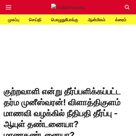
முகப்பு
செய்தி
பொழுதுபோக்கு
ஆன்மிகம்
க்ரைம்
குற்றவாளி என்று தீர்ப்பளிக்கப்பட்ட
தர்ம முனீஸ்வரன்! விளாத்திகுளம்
மாணவி வழக்கில் நீதிபதி தீர்ப்பு -
ஆயுள் தண்டனையா?
மரணதண்டனையா?