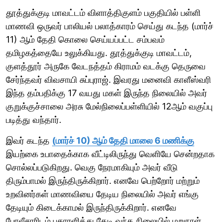
தூத்துக்குடி மாவட்டம் விளாத்திகுளம் பகுதியில் பள்ளி
மாணவி ஒருவர் பாலியல் பலாத்காரம் செய்து கடந்த (மார்ச்
11) ஆம் தேதி கொலை செய்யப்பட்ட சம்பவம்
தமிழகத்தையே உலுக்கியது. தூத்துக்குடி மாவட்டம்,
குளத்தூர் அருகே வேடநத்தம் கிராமம் வடக்கு தெருவை
சேர்ந்தவர் விவசாயி சுப்புராஜ். இவரது மனைவி காளீஸ்வரி
இந்த தம்பதிக்கு 17 வயது மகள் இருந்த நிலையில் அவர்
குறுக்குச்சாலை அரசு மேல்நிலைப்பள்ளியில் 12ஆம் வகுப்பு
படித்து வந்தார்.
இவர் கடந்த
(மார்ச் 10) ஆம் தேதி மாலை 6 மணிக்கு
இயற்கை உபாதைக்காக வீட்டிலிருந்து வெளியே சென்றதாக
சொல்லப்படுகிறது. வெகு நேரமாகியும் அவர் வீடு
திரும்பாமல் இருந்திருக்கிறார். எனவே பெற்றோர் மற்றும்
உறவினர்கள் மாணவியை தேடிய நிலையில் அவர் எங்கு
தேடியும் கிடைக்காமல் இருந்திருக்கிறார். எனவே
போலீசாரிடம் புகாரளித்து தேடி வந்த நிலையில் மறுநாள்