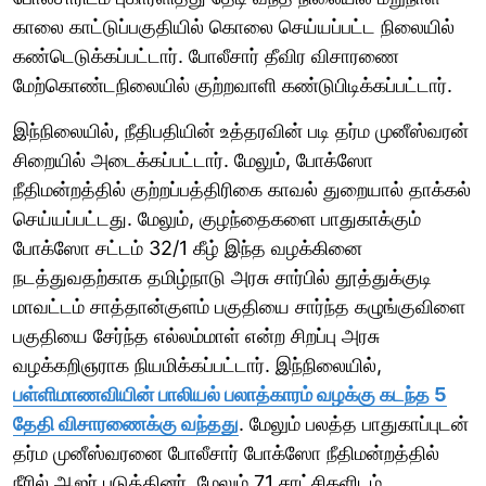
காலை காட்டுப்பகுதியில் கொலை செய்யப்பட்ட நிலையில்
கண்டெடுக்கப்பட்டார். போலீசார் தீவிர விசாரணை
மேற்கொண்டநிலையில் குற்றவாளி கண்டுபிடிக்கப்பட்டார்.
இந்நிலையில், நீதிபதியின் உத்தரவின் படி தர்ம முனீஸ்வரன்
சிறையில் அடைக்கப்பட்டார். மேலும், போக்ஸோ
நீதிமன்றத்தில் குற்றப்பத்திரிகை காவல் துறையால் தாக்கல்
செய்யப்பட்டது. மேலும், குழந்தைகளை பாதுகாக்கும்
போக்ஸோ சட்டம் 32/1 கீழ் இந்த வழக்கினை
நடத்துவதற்காக தமிழ்நாடு அரசு சார்பில் தூத்துக்குடி
மாவட்டம் சாத்தான்குளம் பகுதியை சார்ந்த கழுங்குவிளை
பகுதியை சேர்ந்த எல்லம்மாள் என்ற சிறப்பு அரசு
வழக்கறிஞராக நியமிக்கப்பட்டார். இந்நிலையில்,
பள்ளிமாணவியின் பாலியல் பலாத்காரம் வழக்கு கடந்த 5
தேதி விசாரணைக்கு வந்தது
. மேலும் பலத்த பாதுகாப்புடன்
தர்ம முனீஸ்வரனை போலீசார் போக்ஸோ நீதிமன்றத்தில்
நீரில் ஆஜர் படுத்தினர். மேலும் 71 சாட்சிகளிடம்