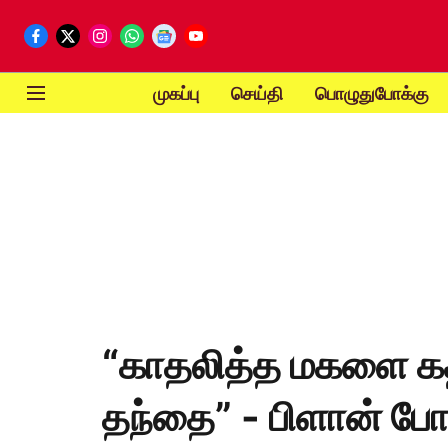
முகப்பு
செய்தி
பொழுதுபோக்கு
“காதலித்த மகளை கத
தந்தை” - பிளான் போட