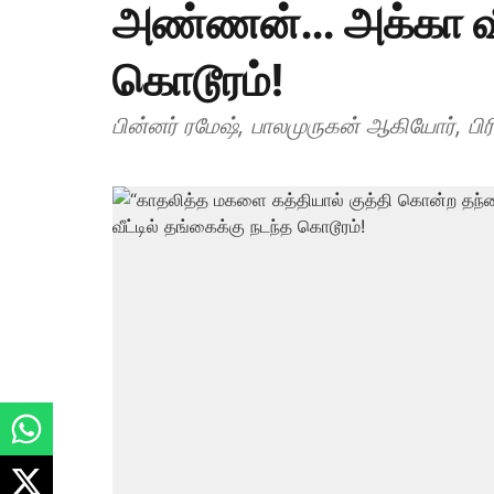
அண்ணன்… அக்கா வீட்
கொடூரம்!
பின்னர் ரமேஷ், பாலமுருகன் ஆகியோர், பி