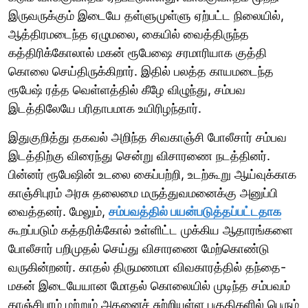
இருவருக்கும் இடையே தள்ளுமுள்ளு ஏற்பட்ட நிலையில்,
ஆத்திரமடைந்த ஏழுமலை, கையில் வைத்திருந்த
கத்திரிக்கோலால் மகன் ரூபேஷை சரமாரியாக குத்தி
கொலை செய்திருக்கிறார். இதில் பலத்த காயமடைந்த
ரூபேஷ் ரத்த வெள்ளத்தில் கீழே விழுந்து, சம்பவ
இடத்திலேயே பரிதாபமாக உயிரிழந்தார்.
இதுகுறித்து தகவல் அறிந்த சிவகாஞ்சி போலீசார் சம்பவ
இடத்திற்கு விரைந்து சென்று விசாரணை நடத்தினர்.
பின்னர் ரூபேஷின் உடலை கைப்பற்றி, உடற்கூறு ஆய்வுக்காக
காஞ்சிபுரம் அரசு தலைமை மருத்துவமனைக்கு அனுப்பி
வைத்தனர். மேலும்,
சம்பவத்தில் பயன்படுத்தப்பட்டதாக
கூறப்படும் கத்தரிக்கோல் உள்ளிட்ட முக்கிய ஆதாரங்களை
போலீசார் பறிமுதல் செய்து விசாரணை மேற்கொண்டு
வருகின்றனர். காதல் திருமணமா விவகாரத்தில் தந்தை-
மகன் இடையேயான மோதல் கொலையில் முடிந்த சம்பவம்
காஞ்சிபுரம் மற்றும் அதனைச் சுற்றியுள்ள பகுதிகளில் பெரும்