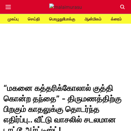
முகப்பு
செய்தி
பொழுதுபோக்கு
ஆன்மிகம்
க்ரைம்
“மகனை கத்தரிக்கோலால் குத்தி
கொன்ற தந்தை” - திருமணத்திற்கு
பிறகும் காதலுக்கு தொடர்ந்த
எதிர்ப்பு.. வீட்டு வாசலில் சடலமான
டாட்டூ ஆர்ட்டிஸ்ட்!