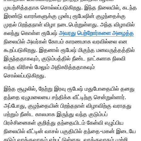
முயற்சித்ததாக சொல்லப்படுகிறது. இந்த நிலையில், கடந்த
இரண்டு வாரங்களுக்கு முன்பு ரூபேஷின் குழந்தைக்கு
முதல் பிறந்தநாள் விழா நடைபெற்றுள்ளது. அந்த விழாவில்
கலந்து கொள்ள ரூபேஷ்
அவரது பெற்றோர்களை அழைத்த
நிலையில் அவர்கள் கோபம் காரணமாக வரவில்லை என
கூறப்படுகிறது. இதனால் ரூபேஷ் மிகுந்த மனவருத்தத்தில்
இருந்ததாகவும், குடும்பத்தில் நீண்ட நாட்களாக நிலவி
வந்த விரிசல் மேலும் அதிகரித்ததாகவும்
சொல்லப்படுகிறது.
இந்த சூழலில், நேற்று இரவு ரூபேஷ் மதுபோதையில் தனது
தந்தை ஏழுமலையை சந்திக்க வீட்டிற்கு சென்றுள்ளார்.
அப்போது, குழந்தையின் பிறந்தநாள் விழாவிற்கு வராதது
மற்றும் நீண்ட காலமாக இருந்து வந்த குடும்பப்
பிரச்சினைகள் குறித்து தந்தையிடம் கேள்வி எழுப்பிய
நிலையில் வீட்டின் வாசல் பகுதியில் தந்தை-மகன் இடையே
கடும் வாக்குவாதம் ஏற்பட்டுள்ளது. வாக்குவாதம் முற்றி