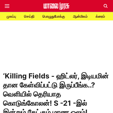
முகப்பு
செய்தி
பொழுதுபோக்கு
ஆன்மிகம்
க்ரைம்
‘Killing Fields - ஹிட்லர், இடியமின்
தான கேள்விப்பட்டு இருப்பீங்க..?
வெளியில் தெரியாத
கொடுங்கோலன்! S -21 -இல்
இன்றும் கேட்கும் மரண ஓலம்!