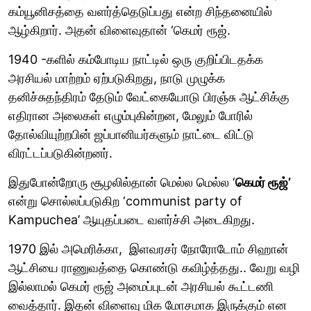
கம்யூனிசத்தை வளர்த்தெடுப்பது என்ற சிந்தனையில்
ஆழ்கிறார். அதன் விளைவுதான் ‘கெமர் ரூஜ்.
1940 -களில் கம்போடிய நாட்டில் ஒரு குறிப்பிடதக்க
அரசியல் மாற்றம் ஏற்படுகிறது, நாடு முழுக்க
தனிச்சுதந்திரம் தேடும் வேட்கையோடு பிரஞ்சு ஆட்சிக்கு
எதிரான அலைகள் எழும்புகின்றன, மேலும் போரில்
தோல்வியுற்றபின் ஜப்பானியர்களும் நாட்டை விட்டு
விரட்டப்படுகின்றனர்.
இதுபோன்றோரு சூழலில்தான் மெல்ல மெல்ல ‘
கெமர் ரூஜ்’
என்று சொல்லப்படுகிற ‘communist party of
Kampuchea’ ஆயுதப்படை வளர்ச்சி அடைகிறது.
1970 இல் அமெரிக்கா, இளவரசர் நோரோடோம் சிஹான்
ஆட்சியை ராணுவத்தை கொண்டு கவிழ்த்தது.. வேறு வழி
இல்லாமல் கெமர் ரூஜ் அமைப்புடன் அரசியல் கூட்டணி
வைத்தார். இதன் விளைவு மிக மோசமாக இருக்கும் என