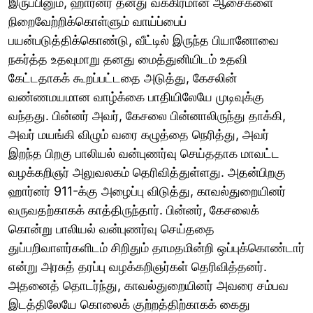
இருப்பினும், ஹார்னர் தனது வக்கிரமான ஆசைகளை
நிறைவேற்றிக்கொள்ளும் வாய்ப்பைப்
பயன்படுத்திக்கொண்டு, வீட்டில் இருந்த பியானோவை
நகர்த்த உதவுமாறு தனது மைத்துனியிடம் உதவி
கேட்டதாகக் கூறப்பட்டதை அடுத்து, கேசலின்
வண்ணமயமான வாழ்க்கை பாதியிலேயே முடிவுக்கு
வந்தது. பின்னர் அவர், கேசலை பின்னாலிருந்து தாக்கி,
அவர் மயங்கி விழும் வரை கழுத்தை நெரித்து, அவர்
இறந்த பிறகு பாலியல் வன்புணர்வு செய்ததாக மாவட்ட
வழக்கறிஞர் அலுவலகம் தெரிவித்துள்ளது. அதன்பிறகு
ஹார்னர் 911-க்கு அழைப்பு விடுத்து, காவல்துறையினர்
வருவதற்காகக் காத்திருந்தார். பின்னர், கேசலைக்
கொன்று பாலியல் வன்புணர்வு செய்ததை
துப்பறிவாளர்களிடம் சிறிதும் தாமதமின்றி ஒப்புக்கொண்டார்
என்று அரசுத் தரப்பு வழக்கறிஞர்கள் தெரிவித்தனர்.
அதனைத் தொடர்ந்து, காவல்துறையினர் அவரை சம்பவ
இடத்திலேயே கொலைக் குற்றத்திற்காகக் கைது