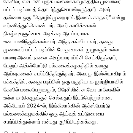
கேஸில், ஸ்டோனி புரூக் பல்கலைக்கழகத்தில் முனைவர்
பட்டப் படிப்பைத் தொடர்ந்துகொண்டிருந்தார். அவர்
தன்னை ஒரு “தொழில்முறை ராக் இசைக் காதலர்” என்று
வர்ணித்துக்கொண்டார். அவர் காமிக்-கான்
நிகழ்வுகளுக்காக அடிக்கடி ஆடம்பரமாக
உடையணிந்துகொள்வார். அந்த கல்வியாளர், தனது
முனைவர் பட்டப் படிப்பின் போது உலகம் முழுவதும் உள்ள
பாறை அமைப்புகளை அகழ்வாராய்ச்சி செய்திருந்தார்,
மேலும் ஆக்ஸ்போர்டு பல்கலைக்கழகத்தில் தனது
ஆய்வுகளைச் சமர்ப்பித்திருந்தார். அவரது இன்ஸ்டாகிராம்
பக்கத்தில், தனது படிப்பின் ஒரு பகுதியாக ஜார்ஜியாவில்
கேஸில் மலையேறுவதும், பிரேசிலின் சாவோ பாலோவில்
உள்ள காடுகளுக்குச் செல்வதும் இடம்பெற்றுள்ளன.
அக்டோபர் 2024-ல், இங்கிலாந்தின் ஆக்ஸ்போர்டு
பல்கலைக்கழகத்தில் ஒரு ஆய்வுக் கட்டுரையை
சமர்ப்பித்துள்ளார் என்பது குறிப்பிடத்தக்கது.