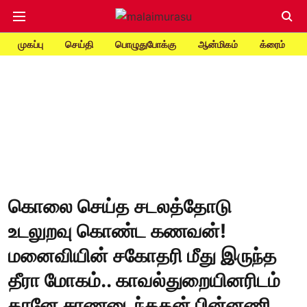
முகப்பு
செய்தி
பொழுதுபோக்கு
ஆன்மிகம்
க்ரைம்
கொலை செய்த சடலத்தோடு
உடலுறவு கொண்ட கணவன்!
மனைவியின் சகோதரி மீது இருந்த
தீரா மோகம்.. காவல்துறையினரிடம்
தானே சரணடைந்ததன் பின்னணி