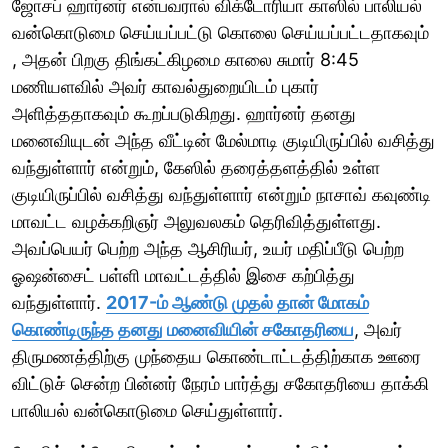
ஜோசப் ஹார்னர் என்பவரால் விக்டோரியா காஸில் பாலியல்
வன்கொடுமை செய்யப்பட்டு கொலை செய்யப்பட்டதாகவும்
, அதன் பிறகு திங்கட்கிழமை காலை சுமார் 8:45
மணியளவில் அவர் காவல்துறையிடம் புகார்
அளித்ததாகவும் கூறப்படுகிறது. ஹார்னர் தனது
மனைவியுடன் அந்த வீட்டின் மேல்மாடி குடியிருப்பில் வசித்து
வந்துள்ளார் என்றும், கேஸில் தரைத்தளத்தில் உள்ள
குடியிருப்பில் வசித்து வந்துள்ளார் என்றும் நாசாவ் கவுண்டி
மாவட்ட வழக்கறிஞர் அலுவலகம் தெரிவித்துள்ளது.
அவப்பெயர் பெற்ற அந்த ஆசிரியர், உயர் மதிப்பீடு பெற்ற
ஓஷன்சைட் பள்ளி மாவட்டத்தில் இசை கற்பித்து
வந்துள்ளார்.
2017-ம் ஆண்டு முதல் தான் மோகம்
கொண்டிருந்த தனது மனைவியின் சகோதரியை
, அவர்
திருமணத்திற்கு முந்தைய கொண்டாட்டத்திற்காக ஊரை
விட்டுச் சென்ற பின்னர் நேரம் பார்த்து சகோதரியை தாக்கி
பாலியல் வன்கொடுமை செய்துள்ளார்.