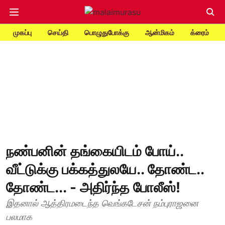
முகப்பு
செய்தி
பொழுதுபோக்கு
ஆன்மிகம்
க்ரைம்
நண்பனின் தங்கையிடம் போய்..
வீட்டுக்கு பக்கத்துலயே.. தோண்ட..
தோண்ட... - அதிர்ந்த போலீஸ்!
இதனால் ஆத்திரமடைந்த வெங்கடேசன் நம்புராஜனை
பலமாக