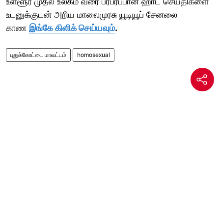
உள்ளூர் முதல் உலகம் வரை பரபரப்பான ஹாட் செய்திகளை
உடனுக்குடன் அறிய மாலைமுரசு யூடியூப் சேனலை
காண
இங்கே கிளிக் செய்யவும்
.
புதுக்கோட்டை மாவட்டம்
homosexual