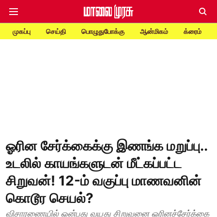
முகப்பு
செய்தி
பொழுதுபோக்கு
ஆன்மிகம்
க்ரைம்
ஓரின சேர்க்கைக்கு இணங்க மறுப்பு..
உடலில் காயங்களுடன் மீட்கப்பட்ட
சிறுவன்! 12-ம் வகுப்பு மாணவனின்
கொடூர செயல்?
விசாரணையில் ஒன்பது வயது சிறுவனை ஓரினச்சேர்க்கை