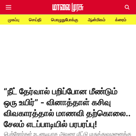
முகப்பு
செய்தி
பொழுதுபோக்கு
ஆன்மிகம்
க்ரைம்
“நீட் தேர்வால் பறிப்போன மீண்டும்
ஒரு உயிர்” - வினாத்தாள் கசிவு
விவகாரத்தால் மாணவி தற்கொலை..
சேலம் எடப்பாடியில் பரபரப்பு!
பெற்றோர்கள் உடனடியாக அவரை மீட்டு மருத்துவமனைக்கு