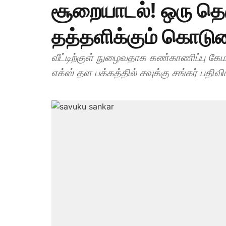
சூறையாடல்! ஒரு தெர
தத்தளிக்கும் கொடு
வீட்டிற்குள் நுழைவதாக கண்காணிப்பு கே
எக்ஸ் தள பக்கத்தில் சவுக்கு சங்கர் பதிவிட