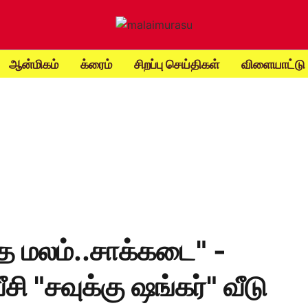
ஆன்மிகம்
க்ரைம்
சிறப்பு செய்திகள்
விளையாட்டு
ித மலம்..சாக்கடை" -
ீசி "சவுக்கு ஷங்கர்" வீடு