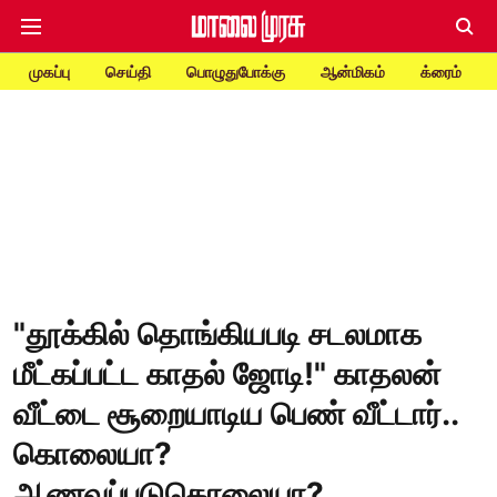
முகப்பு
செய்தி
பொழுதுபோக்கு
ஆன்மிகம்
க்ரைம்
"தூக்கில் தொங்கியபடி சடலமாக
மீட்கப்பட்ட காதல் ஜோடி!" காதலன்
வீட்டை சூறையாடிய பெண் வீட்டார்..
கொலையா?
ஆணவப்படுகொலையா?