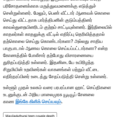
பரிசோதனைக்காக மருத்துவமணைக்கு எடுத்துச்
சென்றுள்ளனர். மேலும், பெண் வீட்டார் ஆணவக் கொலை
செய்து விட்டதாக பார்த்திபனின் குடும்பத்தினர்
காவல்துறையினரிடம் குற்றம் சாட்டியுள்ளனர். இந்நிலையில்
காதலர்கள் காதலுக்கு வீட்டில் எதிர்ப்பு தெரிவித்ததால்
தற்கொலை செய்து கொண்டார்களா? அல்லது சாதிய
பாகுபாடால் ஆணவ கொலை செய்யப்பட்டார்களா? என்ற
கோணத்தில் போலீசார் தற்போது விசாரணையை
துரிதப்படுத்தி உள்ளனர். இதனிடையே உயிரிழந்த
சிறுமியின் உறவினர்கள் வாகனங்கள் மற்றும் வீட்டை
எதிர்தரப்பினர் உடைத்து சேதப்படுத்தி சென்று உள்ளனர்.
உள்ளூர் முதல் உலகம் வரை பரபரப்பான ஹாட் செய்திகளை
உடனுக்குடன் அறிய மாலைமுரசு யூடியூப் சேனலை
காண
இங்கே கிளிக் செய்யவும்
.
Mayiladuthurai teen couple death