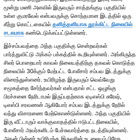
மூன்று மணி அளவில் இருவரும் சாத்தங்குடி பகுதியில்
உள்ள குமரவேல் என்பவருக்கு சொந்தமான இடத்தில் ஒரு
கீற்று கொட்டகையில்
தனித்தனியாக தூக்கிட்ட நிலையில்
சடலமாக
கண்டெடுக்கப்பட்டுள்ளனர்.
இச்சம்பவத்தை அந்த பகுதிக்கு சென்றவர்கள்
பார்த்துவிட்டு அக்கம் பக்கத்தில் கூறியுள்ளனர். அங்கிருந்த
சிலர் பொறையார் காவல் நிலையத்திற்கு தகவல் கொடுத்த
நிலையில் 30க்கும் மேற்பட்ட போலீசார் சம்பவ இடத்துக்கு
விரைந்துள்ளனர். உயிரிழந்த இருவரும் வெவ்வேறு
சமூகத்தை சேர்ந்தவர்கள் என்பதால் சட்ட ஒழுங்கு
பிரச்சனை நேரிடாமல் இருப்பதற்காக ஏடிஎஸ்பி சுரேஷ்,
டிஎஸ்பி சரவணன் ஆகியோர் சம்பவ இடத்துக்கு நேரில்
வந்து விசாரணை மேற்கொண்டுள்ளனர். அந்த பகுதியில்
இரு வீட்டாரும் வாக்குவாதத்தில் ஈடுபட்டநிலையில்,
போலீசார் அவர்களிடம் பேச்சுவார்த்தை நடத்தியுள்ளனர்.
அதன் பின்னர் உயிரிழந்த இருவரின் உடலையும் பிரேத