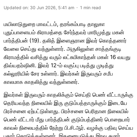
Updated on
:
30 Jun 2026, 5:41 am
1
min read
மயிலாடுதுறை மாவட்டம், தரங்கம்பாடி தாலுகா
புதுப்பாளையம் கிராமத்தை சேர்ந்தவர் மாரிமுத்து மகன்
பார்த்திபன் (19). தலித் இளைஞரான இவர் கொத்தனார்
வேலை செய்து வந்துள்ளார். அருகிலுள்ள சாத்தங்குடி
கிராமத்தில் வசித்து வரும் லட்சுமிகாந்தன் மகள் 16 வயது
திவ்யதர்ஷினி. இவர் 12-ம் வகுப்பு படித்து முடித்து
கல்லூரியில் சேர உள்ளார். இவர்கள் இருவரும் சமீப
காலமாக காதலித்து வந்துள்ளனர்.
இவர்கள் இருவரும் காதலிக்கும் செய்தி பெண் வீட்டாருக்கு
தெரியவந்த நிலையில் இரு குடும்பத்தாருக்கும் இடையே
பிரச்சனை ஏற்பட்டுள்ளது. பிரச்சனை பெரிதான நிலையில்
பெண் வீட்டார் மீது பார்த்திபன் குடும்பத்தினர் பொறையார்
காவல் நிலையத்தில் நேற்று பி.சி.ஆர்.‌ வழக்கு பதிவு செய்ய
புகார் கொடுத்துள்ளனர். இதனையடுத்து இரவு சுமார்