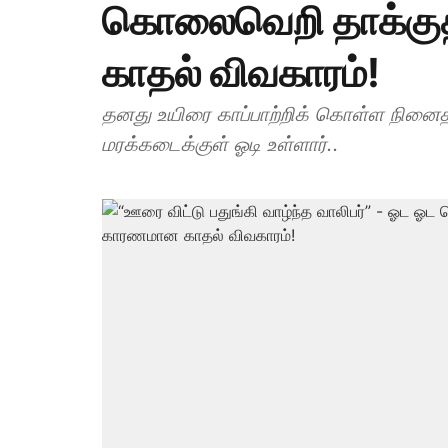
கொலைவெறி தாக்கு
காதல் விவகாரம்!
தனது உயிரை காப்பாற்றிக் கொள்ள நினை
மரக்கடைக்குள் ஓடி உள்ளார்..