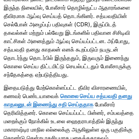
இருந்த நிலையில், போலீசார் தொழில்நுட்ப ஆதாரங்களை
தீவிரமாக ஆய்வு செய்யத் தொடங்கினர். சத்யவதியின்
செல்போன் அழைப்புப் பதிவுகள் (CDR), இருப்பிடத்
தகவல்கள் மற்றும் பல்வேறு இடங்களில் பதிவான சிசிடிவி
காட்சிகள் அனைத்தும் ஆய்வு செய்யப்பட்டன. அப்போது,
சத்யவதி தனது காதலன் எனக் கூறப்படும் நபருடன்
தொடர்ந்து தொடர்பில் இருந்ததும், இருவரும் இணைந்து
கொலை செய்ய திட்டமிட்டு செயல்பட்டதும் போலீசாருக்கு
சந்தேகத்தை ஏற்படுத்தியது.
இதையடுத்து மேற்கொள்ளப்பட்ட தீவிர விசாரணையில்,
கணவர் பெண்டயாவைக்
கொலை செய்ய சத்யவதி தனது
காதலனுடன் இணைந்து சதி செய்ததாக
போலீசார்
தெரிவித்தனர். கொலை செய்யப்பட்ட பின்னர், சம்பவத்தை
மறைக்கும் நோக்கில் உடலை ஹைதராபாத்தில் இருந்து
மகாராஷ்டிர மாநில எல்லைக்கு அருகிலுள்ள ஒரு பகுதிக்கு
கொண்டு சென்று ரகசியமாக புதைத்ததாகவும்