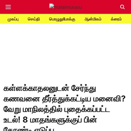
முகப்பு
செய்தி
பொழுதுபோக்கு
ஆன்மிகம்
க்ரைம்
கள்ளக்காதலனுடன் சேர்ந்து
கணவனை தீர்த்துக்கட்டிய மனைவி?
வேறு மாநிலத்தில் புதைக்கப்பட்ட
உடல்! 8 மாதங்களுக்குப் பின்
தோண்டி எடுப்பு