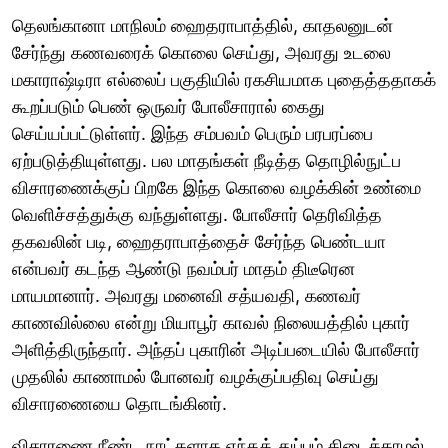
தெலங்கானா மாநிலம் ஹைதராபாத்தில், காதலனுடன்
சேர்ந்து கணவரைக் கொலை செய்து, அவரது உடலை
மகாராஷ்டிரா எல்லைப் பகுதியில் ரகசியமாக புதைத்ததாகக்
கூறப்படும் பெண் ஒருவர் போலீசாரால் கைது
செய்யப்பட்டுள்ளர். இந்த சம்பவம் பெரும் பரபரப்பை
ஏற்படுத்தியுள்ளது. பல மாதங்கள் நீடித்த தொழில்நுட்ப
விசாரணைக்குப் பிறகே இந்த கொலை வழக்கின் உண்மை
வெளிச்சத்துக்கு வந்துள்ளது. போலீசார் தெரிவித்த
தகவலின் படி, ஹைதராபாத்தைச் சேர்ந்த பெண்டயா
என்பவர் கடந்த ஆண்டு நவம்பர் மாதம் திடீரென
மாயமானார். அவரது மனைவி சத்யவதி, கணவர்
காணவில்லை என்று மியாபூர் காவல் நிலையத்தில் புகார்
அளித்திருந்தார். அந்தப் புகாரின் அடிப்படையில் போலீசார்
முதலில் காணாமல் போனவர் வழக்குப்பதிவு செய்து
விசாரணையை தொடங்கினர்.
விசாரணை நீண்ட நாட்களாக எந்தத் துப்பும் கிடைக்காமல்