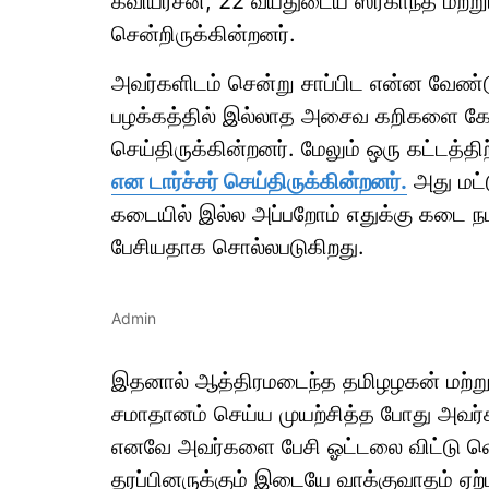
கவியரசன், 22 வயதுடைய ஸ்ரீகாந்த் மற்று
சென்றிருக்கின்றனர்.
அவர்களிடம் சென்று சாப்பிட என்ன வேண்ட
பழக்கத்தில் இல்லாத அசைவ கறிகளை கேட
செய்திருக்கின்றனர். மேலும் ஒரு கட்டத்த
என டார்ச்சர் செய்திருக்கின்றனர்.
அது மட்ட
கடையில் இல்ல அப்பறோம் எதுக்கு கடை நட
பேசியதாக சொல்லபடுகிறது.
Admin
இதனால் ஆத்திரமடைந்த தமிழழகன் மற்ற
சமாதானம் செய்ய முயற்சித்த போது அவர்
எனவே அவர்களை பேசி ஓட்டலை விட்டு வெள
தரப்பினருக்கும் இடையே வாக்குவாதம் ஏற்