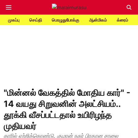
முகப்பு
செய்தி
பொழுதுபோக்கு
ஆன்மிகம்
க்ரைம்
"மின்னல் வேகத்தில் மோதிய கார்" -
14 வயது சிறுவனின் அலட்சியம்..
தூக்கி வீசப்பட்டதால் உயிரிழந்த
முதியவர்
காரில் ஏற்றிக்கொண்டு, குமரன் நகர் பிரதான சாலை