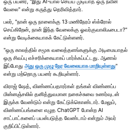
ஒரு பயனர், "இது AI-யால் செய்ய முடியாத ஒரு நவீன
வேலை" என்று கருத்து தெரிவித்தார்.
பலர், "நான் ஒரு நாளைக்கு 13 மணிநேரம் ஸ்க்ரோல்
செய்கிறேன், நான் இந்த வேலைக்கு ஓவர்குவாலிஃபைடா?"
என்று வேடிக்கையாகக் கேட்டுள்ளனர்.
"ஒரு காலத்தில் சமூக வலைத்தளங்களுக்கு அடிமையாதல்
ஒரு சிவப்பு எச்சரிக்கையாகப் பார்க்கப்பட்டது. ஆனால்
இப்போது
அது ஒரு முழு நேர வேலையாக மாறியுள்ளது
"
என்று மற்றொரு பயனர் கூறியுள்ளார்.
விராஜ் ஷேத், விண்ணப்பதாரர்கள் தங்கள் விண்ணப்ப
மின்னஞ்சலில் தனித்துவமான நகைச்சுவை உணர்வுடன்
இருக்க வேண்டும் என்று கேட்டுக்கொண்டார். மேலும்,
விண்ணப்பங்களை எழுத ChatGPT போன்ற AI
சாட்பாட்களைப் பயன்படுத்த வேண்டாம் என்றும் அவர்
குறிப்பிட்டுள்ளார்.