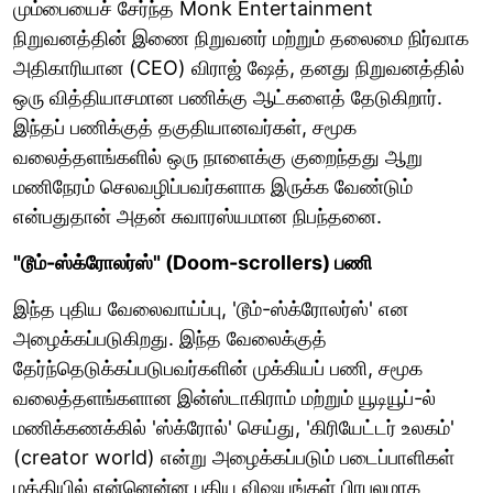
மும்பையைச் சேர்ந்த Monk Entertainment
நிறுவனத்தின் இணை நிறுவனர் மற்றும் தலைமை நிர்வாக
அதிகாரியான (CEO) விராஜ் ஷேத், தனது நிறுவனத்தில்
ஒரு வித்தியாசமான பணிக்கு ஆட்களைத் தேடுகிறார்.
இந்தப் பணிக்குத் தகுதியானவர்கள், சமூக
வலைத்தளங்களில் ஒரு நாளைக்கு குறைந்தது ஆறு
மணிநேரம் செலவழிப்பவர்களாக இருக்க வேண்டும்
என்பதுதான் அதன் சுவாரஸ்யமான நிபந்தனை.
"டூம்-ஸ்க்ரோலர்ஸ்" (Doom-scrollers) பணி
இந்த புதிய வேலைவாய்ப்பு, 'டூம்-ஸ்க்ரோலர்ஸ்' என
அழைக்கப்படுகிறது. இந்த வேலைக்குத்
தேர்ந்தெடுக்கப்படுபவர்களின் முக்கியப் பணி, சமூக
வலைத்தளங்களான இன்ஸ்டாகிராம் மற்றும் யூடியூப்-ல்
மணிக்கணக்கில் 'ஸ்க்ரோல்' செய்து, 'கிரியேட்டர் உலகம்'
(creator world) என்று அழைக்கப்படும் படைப்பாளிகள்
மத்தியில் என்னென்ன புதிய விஷயங்கள் பிரபலமாக