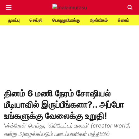
முகப்பு
செய்தி
பொழுதுபோக்கு
ஆன்மிகம்
க்ரைம்
தினம் 6 மணி நேரம் சோஷியல்
மீடியாவில் இருப்பீங்களா?.. அப்போ
உங்களுக்கு வேலைக்கு உறுதி!
'ஸ்க்ரோல்' செய்து, 'கிரியேட்டர் உலகம்' (creator world)
என்று அழைக்கப்படும் படைப்பாளிகள் மத்தியில்