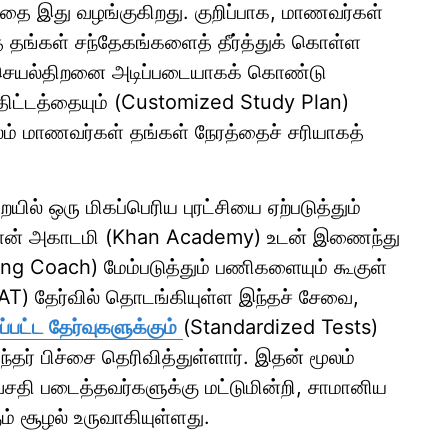
ை இது வழங்குகிறது. குறிப்பாக, மாணவர்கள்
் தங்கள் சந்தேகங்களைத் தீர்த்துக் கொள்ள
ன் செயல்திறனை அடிப்படையாகக் கொண்டு
் திட்டத்தையும் (Customized Study Plan)
லம் மாணவர்கள் தங்கள் நேரத்தைச் சரியாகத்
யில் ஒரு மிகப்பெரிய புரட்சியை ஏற்படுத்தும்
வே கான் அகாடமி (Khan Academy) உடன் இணைந்து
ing Coach) மேம்படுத்தும் பணிகளையும் கூகுள்
AT) தேர்வில் தொடங்கியுள்ள இந்தச் சேவை,
ப்பட்ட தேர்வுகளுக்கும்
(Standardized Tests)
சுந்தர் பிச்சை தெரிவித்துள்ளார். இதன் மூலம்
் வசதி படைத்தவர்களுக்கு மட்டுமின்றி, சாமானிய
 சூழல் உருவாகியுள்ளது.