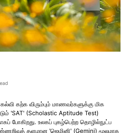
read
கல்வி கற்க விரும்பும் மாணவர்களுக்கு மிக
டும் 'SAT' (Scholastic Aptitude Test)
ாகப் போகிறது. உலகப் புகழ்பெற்ற தொழில்நுட்ப
ண்ணறிவுத் தளமான 'ஜெமினி' (Gemini) மூலமாக