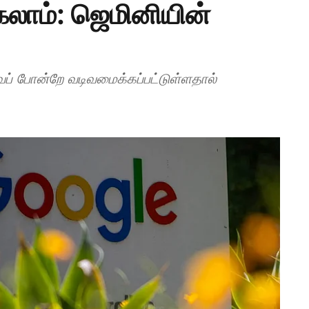
ாம்: ஜெமினியின்
வைப் போன்றே வடிவமைக்கப்பட்டுள்ளதால்