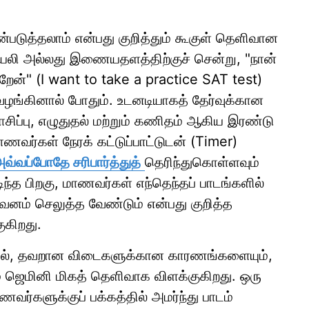
்படுத்தலாம் என்பது குறித்தும் கூகுள் தெளிவான
யலி அல்லது இணையதளத்திற்குச் சென்று, "நான்
ிறேன்" (I want to take a practice SAT test)
ங்கினால் போதும். உடனடியாகத் தேர்வுக்கான
ாசிப்பு, எழுதுதல் மற்றும் கணிதம் ஆகிய இரண்டு
மாணவர்கள் நேரக் கட்டுப்பாட்டுடன் (Timer)
வப்போதே சரிபார்த்துத்
தெரிந்துகொள்ளவும்
டிந்த பிறகு, மாணவர்கள் எந்தெந்தப் பாடங்களில்
கவனம் செலுத்த வேண்டும் என்பது குறித்த
ுகிறது.
ாமல், தவறான விடைகளுக்கான காரணங்களையும்,
 ஜெமினி மிகத் தெளிவாக விளக்குகிறது. ஒரு
ணவர்களுக்குப் பக்கத்தில் அமர்ந்து பாடம்