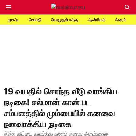
முகப்பு
செய்தி
பொழுதுபோக்கு
ஆன்மிகம்
க்ரைம்
19 வயதில் சொந்த வீடு வாங்கிய
நடிகை! சல்மான் கான் பட
சம்பளத்தில் மும்பையில் கனவை
நனவாக்கிய நடிகை
இந்த வீட்டை வாங்கிய பணம் தனது ஆரம்பகால