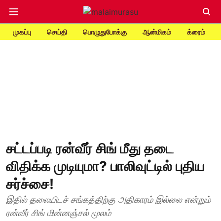
முகப்பு
செய்தி
பொழுதுபோக்கு
ஆன்மிகம்
க்ரைம்
சட்டப்படி ரன்வீர் சிங் மீது தடை
விதிக்க முடியுமா? பாலிவுட்டில் புதிய
சர்ச்சை!
இதில் தலையிடச் சங்கத்திற்கு அதிகாரம் இல்லை என்றும்
ரன்வீர் சிங் மின்னஞ்சல் மூலம்