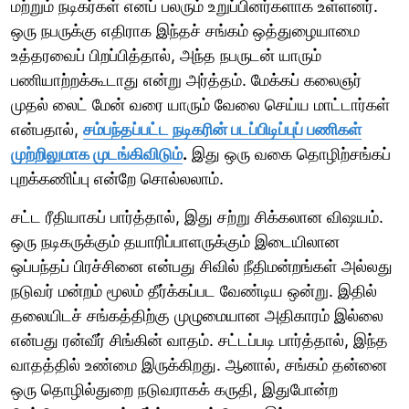
மற்றும் நடிகர்கள் எனப் பலரும் உறுப்பினர்களாக உள்ளனர்.
ஒரு நபருக்கு எதிராக இந்தச் சங்கம் ஒத்துழையாமை
உத்தரவைப் பிறப்பித்தால், அந்த நபருடன் யாரும்
பணியாற்றக்கூடாது என்று அர்த்தம். மேக்கப் கலைஞர்
முதல் லைட் மேன் வரை யாரும் வேலை செய்ய மாட்டார்கள்
என்பதால்,
சம்பந்தப்பட்ட நடிகரின் படப்பிடிப்புப் பணிகள்
முற்றிலுமாக முடங்கிவிடும்
.
இது ஒரு வகை தொழிற்சங்கப்
புறக்கணிப்பு என்றே சொல்லலாம்.
சட்ட ரீதியாகப் பார்த்தால், இது சற்று சிக்கலான விஷயம்.
ஒரு நடிகருக்கும் தயாரிப்பாளருக்கும் இடையிலான
ஒப்பந்தப் பிரச்சினை என்பது சிவில் நீதிமன்றங்கள் அல்லது
நடுவர் மன்றம் மூலம் தீர்க்கப்பட வேண்டிய ஒன்று. இதில்
தலையிடச் சங்கத்திற்கு முழுமையான அதிகாரம் இல்லை
என்பது ரன்வீர் சிங்கின் வாதம். சட்டப்படி பார்த்தால், இந்த
வாதத்தில் உண்மை இருக்கிறது. ஆனால், சங்கம் தன்னை
ஒரு தொழில்துறை நடுவராகக் கருதி, இதுபோன்ற