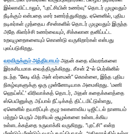
இல்லாவிட்டாலும், "புரட்சியின் உணர்வு" தொடர் முழுவதும்
நீடிக்கும் என்பதை டீசர் உணர்த்துகிறது. ஏனெனில், புதிய
நடிகர்கள் முந்தைய சீசன்களில் தொடர் முழுவதும் இருந்த
அதே கிளர்ச்சி உணர்வையும், சிக்கலான தனிப்பட்ட
உறவுமுறைகளையும் கொண்டு வருகிறார்கள் என்பது
புலப்படுகிறது.
வரவிருக்கும் அத்தியாயம்
அதன் கதை விவரங்களை
இரகசியமாக வைத்திருக்கிறது. சீசன் 2-ல் பெர்லினில்
நடந்த “லேடி வித் அன் எர்மைன்” கொள்ளை, இந்த புதிய
நிகழ்வுகளுக்கு ஒரு முன்னோடியாக அமைகிறது. 'மணி
ஹெய்ஸ்ட்' விரிவாக்கத் தொடர், அதன் கதைக்களத்தை
ஸ்பெயினுக்கு அப்பால் நீட்டிக்கத் திட்டமிட்டுள்ளது,
ஏனெனில் தயாரிப்புக் குழு உலகளாவிய டிஜிட்டல் நாணயம்
மற்றும் பெரும் அரசியல் சூழல்களை உள்ளடக்கிய
உள்ளடக்கத்தை உருவாக்கி வருகிறது. "புரட்சி" என்ற
மீண்டும் மீண்டும் வரும் கருப்பொருள், அதிகாரத்தில் உள்ள