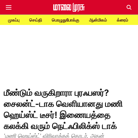
முகப்பு
செய்தி
பொழுதுபோக்கு
ஆன்மிகம்
க்ரைம்
மீண்டும் வருகிறாரா புரஃபஸர்?
சைலன்ட்-டாக வெளியானது மணி
ஹெய்ஸ்ட் டீசர்! இணையத்தை
கலக்கி வரும் நெட்ஃபிலிக்ஸ் டாக்
'மணி ஹெய்ஸ்ட்' விரிவாக்கத் தொடர், அதன்