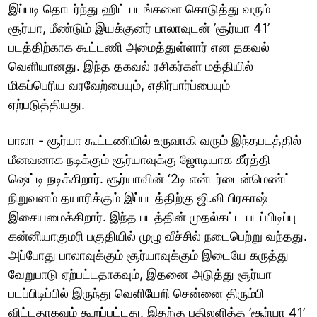
இப்படி தொடர்ந்து ஹிட் படங்களை கொடுத்து வரும்
சூர்யா, மீண்டும் இயக்குனர் பாலாவுடன் ’சூர்யா 41’
படத்திற்காக கூட்டணி அமைத்துள்ளார் என தகவல்
வெளியானது. இந்த தகவல் ரசிகர்கள் மத்தியில்
மிகப்பெரிய வரவேற்பையும், எதிர்பார்ப்பையும்
ஏற்படுத்தியது.
பாலா - சூர்யா கூட்டணியில் உருவாகி வரும் இந்தபடத்தில்
மீனவனாக நடிக்கும் சூர்யாவுக்கு ஜோடியாக கீர்த்தி
ஷெட்டி நடிக்கிறார். சூர்யாவின் ‘2டி என்டர்டைன்மெண்ட்
நிறுவனம் தயாரிக்கும் இப்படத்திற்கு ஜி.வி பிரகாஷ்
இசையமைக்கிறார். இந்த படத்தின் முதல்கட்ட படப்பிடிப்பு
கன்னியாகுமரி பகுதியில் முழு வீச்சில் நடைபெற்று வந்தது.
அப்போது பாலாவுக்கும் சூர்யாவுக்கும் இடையே கருத்து
வேறுபாடு ஏற்பட்டதாகவும், இதனை அடுத்து சூர்யா
படப்பிடிப்பில் இருந்து வெளியேறி சென்னை திரும்பி
விட்டதாகவும் கூறப்பட்டது. இதற்கு பதிலளித்த ’சூர்யா 41’