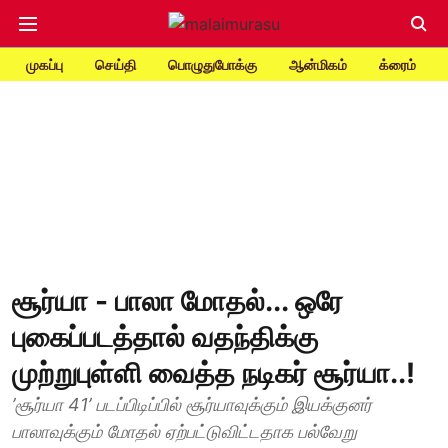
முகப்பு
செய்தி
பொழுதுபோக்கு
ஆன்மிகம்
க்ரைம்
சூர்யா - பாலா மோதல்... ஒரே
புகைப்படத்தால் வதந்திக்கு
முற்றுபுள்ளி வைத்த நடிகர் சூர்யா..!
’சூர்யா 41’ படப்பிடிப்பில் சூர்யாவுக்கும் இயக்குனர்
பாலாவுக்கும் மோதல் ஏற்பட்டுவிட்டதாக பல்வேறு