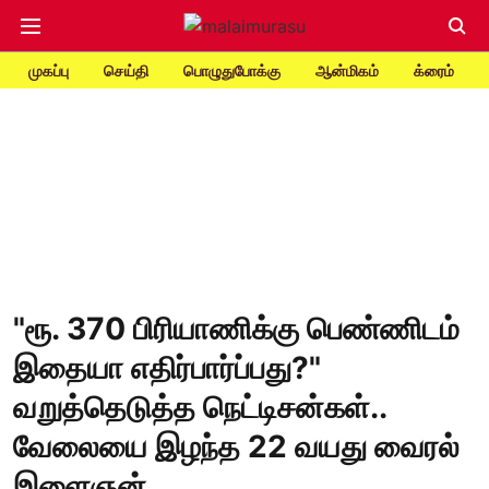
முகப்பு
செய்தி
பொழுதுபோக்கு
ஆன்மிகம்
க்ரைம்
"ரூ. 370 பிரியாணிக்கு பெண்ணிடம்
இதையா எதிர்பார்ப்பது?"
வறுத்தெடுத்த நெட்டிசன்கள்..
வேலையை இழந்த 22 வயது வைரல்
இளைஞன்