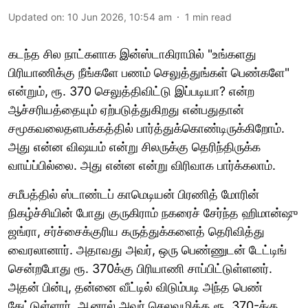
Updated on
:
10 Jun 2026, 10:54 am
1
min read
கடந்த சில நாட்களாக இன்ஸ்டாகிராமில் "உங்களது
பிரியாணிக்கு நீங்களே பணம் செலுத்துங்கள் பெண்களே"
என்றும், ரூ. 370 செலுத்திவிட்டு இப்படியா? என்ற
ஆச்சரியத்தையும் ஏற்படுத்துகிறது என்பதுதான்
சமூகவலைதளபக்கத்தில் பார்த்துக்கொண்டிருக்கிறோம்.
அது என்ன விஷயம் என்று சிலருக்கு தெரிந்திருக்க
வாய்ப்பில்லை. அது என்ன என்று விரிவாக பார்க்கலாம்.
சமீபத்தில் ஸ்டாண்டப் காமெடியன் பிரணித் மோரின்
நிகழ்ச்சியின் போது குருகிராம் நகரைச் சேர்ந்த ஹிமான்ஷு
ஜங்ரா, சர்ச்சைக்குரிய கருத்துக்களைத் தெரிவித்து
வைரலானார். அதாவது அவர், ஒரு பெண்ணுடன் டேட்டிங்
சென்றபோது ரூ. 370க்கு பிரியாணி சாப்பிட்டுள்ளனர்.
அதன் பின்பு, தன்னை வீட்டில் விடும்படி அந்த பெண்
கேட்டுள்ளார். ஆனால் அவர் செலவழித்த ரூ. 370-க்கு