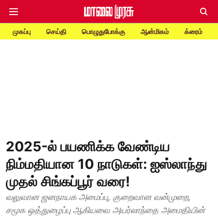
முகப்பு
செய்தி
பொழுதுபோக்கு
ஆன்மிகம்
க்ரைம்
2025-ல் பயணிக்க வேண்டிய
நிம்மதியான 10 நாடுகள்: ஐஸ்லாந்து
முதல் சிங்கப்பூர் வரை!
வலுவான ஜனநாயக அமைப்பு, குறைவான வன்முறை,
சமூக ஒத்துழைப்பு ஆகியவை அயர்லாந்தை அமைதியின்