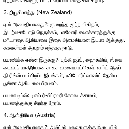
ஏற்றவை. உள்ளூர் பஸ், ட்ரெயின் வசதிகள் சிறப்பு.
3. நியூசிலாந்து (New Zealand)
ஏன் அமைதியானது?: குறைந்த குற்ற விகிதம்,
இயற்கையோடு நெருக்கம், மாவோரி கலாச்சாரத்துக்கு
மரியாதை ஆகியவை இதை அமைதியான இடமா ஆக்குது.
காவலர்கள் ஆயுதம் ஏந்தாத நாடு.
பயணிக்க என்ன இருக்கு?: புங்கி ஜம்ப், ஹைக்கிங், ஸ்கை
டைவிங் மாதிரியான சாகச விளையாட்டுகள். லார்ட் ஆஃப்
தி ரிங்ஸ் படப்பிடிப்பு இடங்கள், ஃபியோர்ட்லாண்ட் தேசிய
பூங்கா ஆகியவை பிரபலம்.
பயண டிப்ஸ்: டிசம்பர்-பிப்ரவரி கோடைக்காலம்,
பயணத்துக்கு சிறந்த நேரம்.
4. ஆஸ்திரியா (Austria)
ஏன் அமைதியானது?: ஆல்ப்ஸ் மலைகளுக்கு இடையில்,