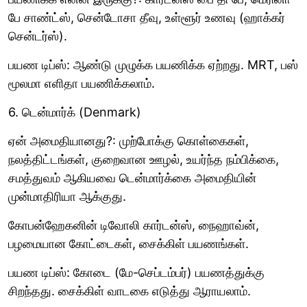
பே சாண்ட்ஸ், சென்டோசா தீவு, உள்ளூர் உணவு (ஹாக்கர்
சென்டர்ஸ்).
பயண டிப்ஸ்: ஆண்டு முழுக்க பயணிக்க ஏற்றது. MRT, பஸ்
மூலமா எளிதா பயணிக்கலாம்.
6. டென்மார்க் (Denmark)
ஏன் அமைதியானது?: முற்போக்கு கொள்கைகள்,
நலத்திட்டங்கள், குறைவான ஊழல், உயர்ந்த நம்பிக்கை,
சமத்துவம் ஆகியவை டென்மார்க்கை அமைதியின்
முன்மாதிரியா ஆக்குது.
கோபன்ஹேகனின் டிவோலி கார்டன்ஸ், நைஹாவ்ன்,
பழமையான கோட்டைகள், சைக்கிள் பயணங்கள்.
பயண டிப்ஸ்: கோடை (மே-செப்டம்பர்) பயணத்துக்கு
சிறந்தது. சைக்கிள் வாடகை எடுத்து ஆராயலாம்.