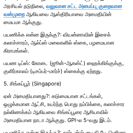
அரசியல் நடுநிலை,
வலுவான சட்ட அமைப்பு, குறைவான
வன்முறை
ஆகியவை ஆஸ்திரியாவை அமைதியின்
மையமா ஆக்குது.
பயணிக்க என்ன இருக்கு?: வியன்னாவின் இசைக்
கலாச்சாரம், ஆல்ப்ஸ் மலைகளில் ஸ்கை, பழமையான
கிராமங்கள்.
பயண டிப்ஸ்: கோடை (ஜூன்-ஆகஸ்ட்) ஹைக்கிங்குக்கு,
குளிர்காலம் (டிசம்பர்-மார்ச்) ஸ்கைக்கு ஏற்றது.
5. சிங்கப்பூர் (Singapore)
ஏன் அமைதியானது?: கடுமையான சட்டங்கள்,
ஒழுக்கமான ஆட்சி, உயர்ந்த பொது நம்பிக்கை, கலாச்சார
நல்லிணக்கம் ஆகியவை சிங்கப்பூரை ஆசியாவில்
அமைதியான நாடா ஆக்குது. GPI-ல 5-வது இடம்.
பயணிக்க என்ன இருக்கு?: கார்டன்ஸ் பை தி பே, மெரினா