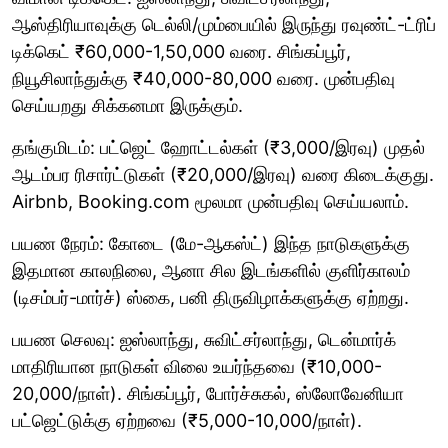
ஆஸ்திரியாவுக்கு டெல்லி/மும்பையில் இருந்து ரவுண்ட்-ட்ரிப்
டிக்கெட் ₹60,000-1,50,000 வரை. சிங்கப்பூர்,
நியூசிலாந்துக்கு ₹40,000-80,000 வரை. முன்பதிவு
செய்யறது சிக்கனமா இருக்கும்.
தங்குமிடம்: பட்ஜெட் ஹோட்டல்கள் (₹3,000/இரவு) முதல்
ஆடம்பர ரிசார்ட்டுகள் (₹20,000/இரவு) வரை கிடைக்குது.
Airbnb, Booking.com மூலமா முன்பதிவு செய்யலாம்.
பயண நேரம்: கோடை (மே-ஆகஸ்ட்) இந்த நாடுகளுக்கு
இதமான காலநிலை, ஆனா சில இடங்களில் குளிர்காலம்
(டிசம்பர்-மார்ச்) ஸ்கை, பனி திருவிழாக்களுக்கு ஏற்றது.
பயண செலவு: ஐஸ்லாந்து, சுவிட்சர்லாந்து, டென்மார்க்
மாதிரியான நாடுகள் விலை உயர்ந்தவை (₹10,000-
20,000/நாள்). சிங்கப்பூர், போர்ச்சுகல், ஸ்லோவேனியா
பட்ஜெட்டுக்கு ஏற்றவை (₹5,000-10,000/நாள்).