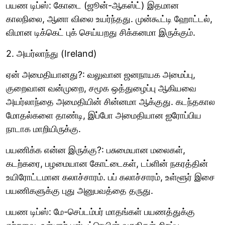
பயண டிப்ஸ்: கோடை (ஜூன்-ஆகஸ்ட்) இதமான
காலநிலை, ஆனா விலை உயர்ந்தது. முன்கூட்டி ஹோட்டல்,
விமான டிக்கெட் புக் செய்யறது சிக்கனமா இருக்கும்.
2. அயர்லாந்து (Ireland)
ஏன் அமைதியானது?: வலுவான ஜனநாயக அமைப்பு,
குறைவான வன்முறை, சமூக ஒத்துழைப்பு ஆகியவை
அயர்லாந்தை அமைதியின் சின்னமா ஆக்குது. கடந்தகால
மோதல்களை தாண்டி, இப்போ அமைதியான ஐரோப்பிய
நாடாக மாறியிருக்கு.
பயணிக்க என்ன இருக்கு?: பசுமையான மலைகள்,
கடற்கரை, பழமையான கோட்டைகள், டப்ளின் நகரத்தின்
உயிரோட்டமான கலாச்சாரம். பப் கலாச்சாரம், உள்ளூர் இசை
பயணிகளுக்கு புது அனுபவத்தை தருது.
பயண டிப்ஸ்: மே-செப்டம்பர் மாதங்கள் பயணத்துக்கு