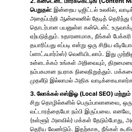
2. கன்டென்ட் மார்க்கெட்டிங் (Content 
பெறுதல்:
இன்றைய டிஜிட்டல் உலகில், வாடிக
அதைப்பற்றி ஆன்லைனில் தேடித் தெரிந்து 
தொடர்பான பயனுள்ள கன்டென்ட் உருவாக்க
ஏற்படுத்தும். உதாரணமாக, நீங்கள் பேக்க
தயாரிப்பது எப்படி என்று ஒரு சிறிய வீட
ப்ளாட்ஃபார்ம்ஸ்) வெளியிடலாம். இது முற்ற
உள்ளடக்கம் உங்கள் அறிவையும், திறமையைய
நம்பகமான நபராக நிலைநிறுத்தும். மக்களை
முதலீடு இல்லாமல் அதிக வாடிக்கையாளர்க
3. லோக்கல் எஸ்இஓ (Local SEO) மற்றும்
சிறு தொழில்களில் பெரும்பாலானவை, ஒரு
வட்டாரத்தையோ நம்பி இருப்பவை. எனவே
(உள்ளூர் அளவில்) மக்கள் தேடும்போது, அ
தெரிய வேண்டும். இதற்காக, நீங்கள் கூகிள