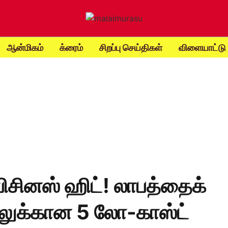
ஆன்மிகம்
க்ரைம்
சிறப்பு செய்திகள்
விளையாட்டு
ிசினஸ் ஹிட்! லாபத்தைக்
ிலுக்கான 5 லோ-காஸ்ட்