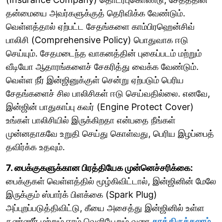
தன்மையை அவர்களுக்குத் தெரிவிக்க வேண்டும்.
வெள்ளத்தால் ஏற்பட்ட சேதங்களை காம்பிரஹென்சிவ்
பாலிசி (Comprehensive Policy) பொதுவாக ஈடு
செய்யும். சேதமடைந்த வாகனத்தின் புகைப்படம் மற்றும்
வீடியோ ஆதாரங்களைச் சேகரித்து வைக்க வேண்டும்.
வெள்ள நீர் இன்ஜினுக்குள் சென்று ஏற்படும் பெரிய
சேதங்களைச் சில பாலிசிகள் ஈடு செய்வதில்லை. எனவே,
இன்ஜின் பாதுகாப்பு கவர் (Engine Protect Cover)
உங்கள் பாலிசியில் இருக்கிறதா என்பதை நீங்கள்
முன்னதாகவே உறுதி செய்து கொள்வது, பெரிய இழப்பைத்
தவிர்க்க உதவும்.
7. பைக்குகளுக்கான பிரத்தியேக முன்னெச்சரிக்கை:
பைக்குகள் வெள்ளத்தில் மூழ்கிவிட்டால், இன்ஜினின் மேலே
இருக்கும் ஸ்பார்க் பிளக்கை (Spark Plug)
அப்புறப்படுத்திவிட்டு, கீயை அசைத்து இன்ஜினில் உள்ள
தண்ணீர் மற்றும் ஈரம் வெளியேறும் வரை
காத்திருக்கலாம்.