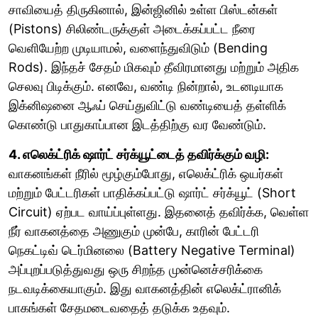
சாவியைத் திருகினால், இன்ஜினில் உள்ள பிஸ்டன்கள்
(Pistons) சிலிண்டருக்குள் அடைக்கப்பட்ட நீரை
வெளியேற்ற முடியாமல், வளைந்துவிடும் (Bending
Rods). இந்தச் சேதம் மிகவும் தீவிரமானது மற்றும் அதிக
செலவு பிடிக்கும். எனவே, வண்டி நின்றால், உடனடியாக
இக்னிஷனை ஆஃப் செய்துவிட்டு வண்டியைத் தள்ளிக்
கொண்டு பாதுகாப்பான இடத்திற்கு வர வேண்டும்.
4. எலெக்ட்ரிக் ஷார்ட் சர்க்யூட்டைத் தவிர்க்கும் வழி:
வாகனங்கள் நீரில் மூழ்கும்போது, எலெக்ட்ரிக் ஒயர்கள்
மற்றும் பேட்டரிகள் பாதிக்கப்பட்டு ஷார்ட் சர்க்யூட் (Short
Circuit) ஏற்பட வாய்ப்புள்ளது. இதனைத் தவிர்க்க, வெள்ள
நீர் வாகனத்தை அணுகும் முன்பே, காரின் பேட்டரி
நெகட்டிவ் டெர்மினலை (Battery Negative Terminal)
அப்புறப்படுத்துவது ஒரு சிறந்த முன்னெச்சரிக்கை
நடவடிக்கையாகும். இது வாகனத்தின் எலெக்ட்ரானிக்
பாகங்கள் சேதமடைவதைத் தடுக்க உதவும்.