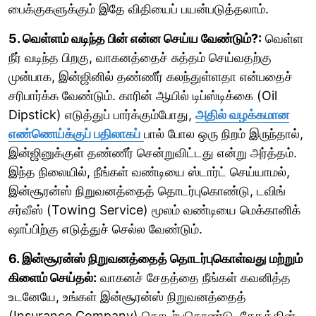
பைக்குகளுக்கும் இதே விதியைப் பயன்படுத்தலாம்.
5. வெள்ளம் வடிந்த பின் என்ன செய்ய வேண்டும்?:
வெள்ள
நீர் வடிந்த பிறகு, வாகனத்தைச் சுத்தம் செய்வதற்கு
முன்பாக, இன்ஜினில் தண்ணீர் கலந்துள்ளதா என்பதைச்
சரிபார்க்க வேண்டும். காரின் ஆயில் டிப்ஸ்டிக்கை (Oil
Dipstick) எடுத்துப் பார்க்கும்போது,
அதில் வழக்கமான
எண்ணெய்க்குப் பதிலாகப்
பால் போல ஒரு நிறம் இருந்தால்,
இன்ஜினுக்குள் தண்ணீர் சென்றுவிட்டது என்று அர்த்தம்.
இந்த நிலையில், நீங்கள் வண்டியை ஸ்டார்ட் செய்யாமல்,
இன்சூரன்ஸ் நிறுவனத்தைத் தொடர்புகொண்டு, டவிங்
சர்வீஸ் (Towing Service) மூலம் வண்டியை மெக்கானிக்
ஷாப்பிற்கு எடுத்துச் செல்ல வேண்டும்.
6. இன்சூரன்ஸ் நிறுவனத்தைத் தொடர்புகொள்வது மற்றும்
கிளைம் செய்தல்:
வாகனச் சேதத்தை நீங்கள் கவனித்த
உடனேயே, உங்கள் இன்சூரன்ஸ் நிறுவனத்தைத்
(Insurance Company) தொடர்புகொண்டு, சேதத்தின்