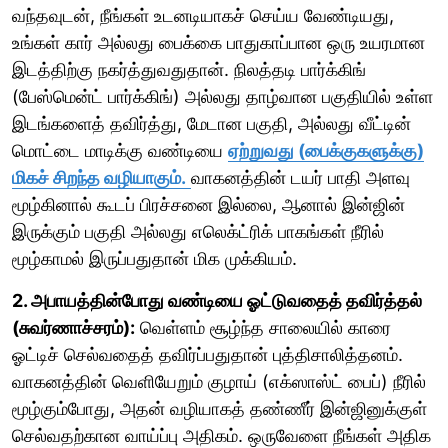
வந்தவுடன், நீங்கள் உடனடியாகச் செய்ய வேண்டியது,
உங்கள் கார் அல்லது பைக்கை பாதுகாப்பான ஒரு உயரமான
இடத்திற்கு நகர்த்துவதுதான். நிலத்தடி பார்க்கிங்
(பேஸ்மென்ட் பார்க்கிங்) அல்லது தாழ்வான பகுதியில் உள்ள
இடங்களைத் தவிர்த்து, மேடான பகுதி, அல்லது வீட்டின்
மொட்டை மாடிக்கு வண்டியை
ஏற்றுவது (பைக்குகளுக்கு)
மிகச் சிறந்த வழியாகும்.
வாகனத்தின் டயர் பாதி அளவு
மூழ்கினால் கூடப் பிரச்சனை இல்லை, ஆனால் இன்ஜின்
இருக்கும் பகுதி அல்லது எலெக்ட்ரிக் பாகங்கள் நீரில்
மூழ்காமல் இருப்பதுதான் மிக முக்கியம்.
2. அபாயத்தின்போது வண்டியை ஓட்டுவதைத் தவிர்த்தல்
(சுவர்ணாச்சரம்):
வெள்ளம் சூழ்ந்த சாலையில் காரை
ஓட்டிச் செல்வதைத் தவிர்ப்பதுதான் புத்திசாலித்தனம்.
வாகனத்தின் வெளியேறும் குழாய் (எக்ஸாஸ்ட் பைப்) நீரில்
மூழ்கும்போது, அதன் வழியாகத் தண்ணீர் இன்ஜினுக்குள்
செல்வதற்கான வாய்ப்பு அதிகம். ஒருவேளை நீங்கள் அதிக