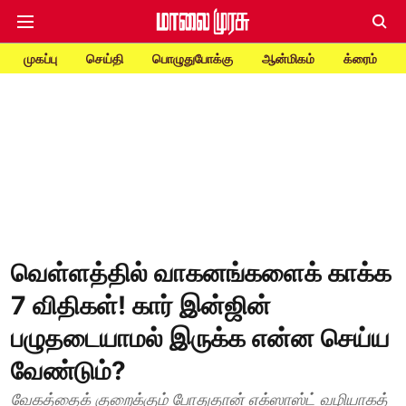
முகப்பு
செய்தி
பொழுதுபோக்கு
ஆன்மிகம்
க்ரைம்
வெள்ளத்தில் வாகனங்களைக் காக்க
7 விதிகள்! கார் இன்ஜின்
பழுதடையாமல் இருக்க என்ன செய்ய
வேண்டும்?
வேகத்தைக் குறைக்கும் போதுதான் எக்ஸாஸ்ட் வழியாகத்