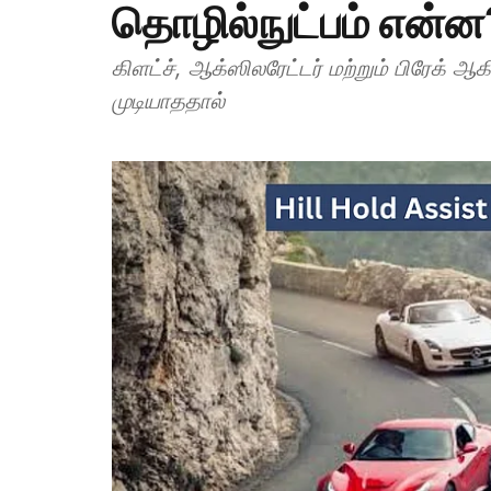
தொழில்நுட்பம் என்ன
கிளட்ச், ஆக்ஸிலரேட்டர் மற்றும் பிரேக
முடியாததால்