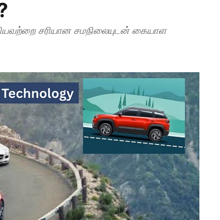
?
் ஆகியவற்றை சரியான சமநிலையுடன் கையாள