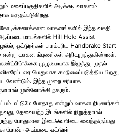
ற்றும் மலைப்பகுதிகளில் அடிக்கடி வாகனம்
தாக கருதப்படுகிறது.
ும் கோடிக்கணக்கான வாகனங்களில் இந்த வசதி
அடிப்படை மாடல்களில் Hill Hold Assist
ூழலில், ஓட்டுநர்கள் பாரம்பரிய Handbrake Start
 என்று வாகன நிபுணர்கள் அறிவுறுத்துகின்றனர்.
ேண்ட்பிரேக்கை முழுமையாக இழுத்து, முதல்
ஆக்ஸிலரேட்டரை மெதுவாக சமநிலைப்படுத்திய பிறகு,
ட வேண்டும். இந்த முறை சரியாக
ுளாமல் முன்னோக்கி நகரும்.
்பம் மட்டுமே போதாது என்றும் வாகன நிபுணர்கள்
துவது, தேவையற்ற இடங்களில் நிறுத்தாமல்
ிலிருந்து போதுமான இடைவெளியை வைத்திருப்பது
து போன்ற அடிப்படை ஓட்டுநர்