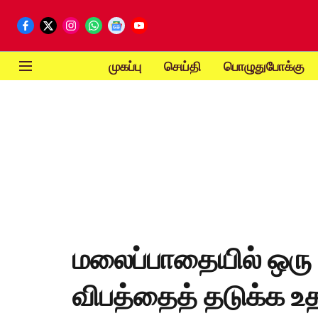
முகப்பு
செய்தி
பொழுதுபோக்கு
மலைப்பாதையில் ஒரு 
விபத்தைத் தடுக்க உத