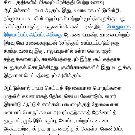
சில பகுதிகளில் மிகவும் பிரசித்தி பெற்ற உணவு
ஆட்டுக்கால் பாயா ஆகும். இது, உணவாக மட்டுமின்றி,
நம்முடைய உடலின் எலும்புகள் மற்றும் மூட்டுகளுக்கு வலு
சேர்க்கும் மருத்துவ குணம் கொண்ட டிஷ் இது.
பொதுவாக
இடியாப்பம், ஆப்பம், அல்லது
தோசை போன்ற காலை மற்றும்
இரவு நேர உணவுகளுடன் சேர்த்துச் சாப்பிடப்படும் ஒரு
சிறந்த உணவு இது. எலும்புகளில் உள்ள கொலாஜன்
சத்துக்களையும், கால்சியத்தையும் இந்த சூப் சத்தாக
உடலுக்குக் கொடுக்கிறது. குளிர்காலங்களில் இது உடலுக்கு
இதமான வெப்பத்தையும் அளிக்கும்.
ஆட்டுக்கால் பாயா செய்யத் தேவையான பொருட்களை
முதலில் கவனமாகத் தேர்வு செய்ய வேண்டும். சுமார்
இரண்டு ஆட்டுக் கால்கள், பாயாவுக்குத் தேவையான
மசாலாப் பொருட்களை அரைப்பதற்காகத் தேங்காய்த்
துருவல், முந்திரிப் பருப்பு, சோம்பு, மற்றும் கசகசா
ஆகியவற்றைத் தயாராக வைத்துக் கொள்ள வேண்டும்.