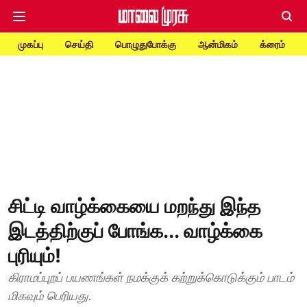
முகப்பு
செய்தி
பொழுதுபோக்கு
ஆன்மிகம்
க்ரைம்
சிட்டி வாழ்க்கையை மறந்து இந்த
இடத்திற்குப் போங்க... வாழ்க்கை
புரியும்!
கிராமப்புறப் பயணங்கள் நமக்குக் கற்றுக்கொடுக்கும் பாடம்
மிகவும் பெரியது.