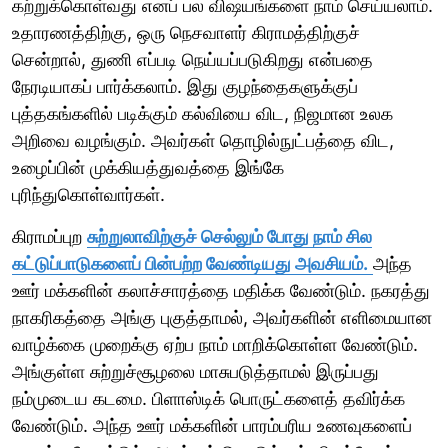
கற்றுக்கொள்வது எனப் பல விஷயங்களை நாம் செய்யலாம்.
உதாரணத்திற்கு, ஒரு நெசவாளர் கிராமத்திற்குச்
சென்றால், துணி எப்படி நெய்யப்படுகிறது என்பதை
நேரடியாகப் பார்க்கலாம். இது குழந்தைகளுக்குப்
புத்தகங்களில் படிக்கும் கல்வியை விட, நிஜமான உலக
அறிவை வழங்கும். அவர்கள் தொழில்நுட்பத்தை விட,
உழைப்பின் முக்கியத்துவத்தை இங்கே
புரிந்துகொள்வார்கள்.
கிராமப்புற
சுற்றுலாவிற்குச் செல்லும் போது நாம் சில
கட்டுப்பாடுகளைப் பின்பற்ற வேண்டியது அவசியம்.
அந்த
ஊர் மக்களின் கலாச்சாரத்தை மதிக்க வேண்டும். நகரத்து
நாகரிகத்தை அங்கு புகுத்தாமல், அவர்களின் எளிமையான
வாழ்க்கை முறைக்கு ஏற்ப நாம் மாறிக்கொள்ள வேண்டும்.
அங்குள்ள சுற்றுச்சூழலை மாசுபடுத்தாமல் இருப்பது
நம்முடைய கடமை. பிளாஸ்டிக் பொருட்களைத் தவிர்க்க
வேண்டும். அந்த ஊர் மக்களின் பாரம்பரிய உணவுகளைப்