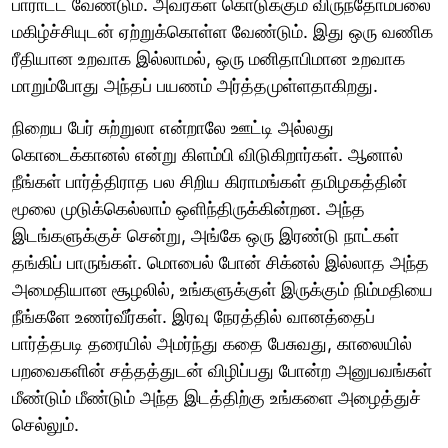
பாராட்ட வேண்டும். அவர்கள் கொடுக்கும் விருந்தோம்பலை
மகிழ்ச்சியுடன் ஏற்றுக்கொள்ள வேண்டும். இது ஒரு வணிக
ரீதியான உறவாக இல்லாமல், ஒரு மனிதாபிமான உறவாக
மாறும்போது அந்தப் பயணம் அர்த்தமுள்ளதாகிறது.
நிறைய பேர் சுற்றுலா என்றாலே ஊட்டி அல்லது
கொடைக்கானல் என்று கிளம்பி விடுகிறார்கள். ஆனால்
நீங்கள் பார்த்திராத பல சிறிய கிராமங்கள் தமிழகத்தின்
மூலை முடுக்கெல்லாம் ஒளிந்திருக்கின்றன. அந்த
இடங்களுக்குச் சென்று, அங்கே ஒரு இரண்டு நாட்கள்
தங்கிப் பாருங்கள். மொபைல் போன் சிக்னல் இல்லாத அந்த
அமைதியான சூழலில், உங்களுக்குள் இருக்கும் நிம்மதியை
நீங்களே உணர்வீர்கள். இரவு நேரத்தில் வானத்தைப்
பார்த்தபடி தரையில் அமர்ந்து கதை பேசுவது, காலையில்
பறவைகளின் சத்தத்துடன் விழிப்பது போன்ற அனுபவங்கள்
மீண்டும் மீண்டும் அந்த இடத்திற்கு உங்களை அழைத்துச்
செல்லும்.