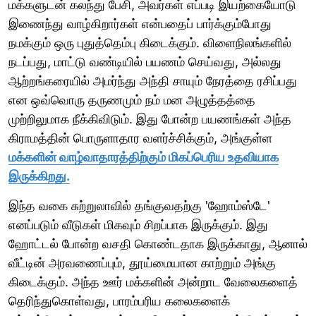
மக்களுடன் கலந்து பேசி, அவர்கள் எப்படி இயற்கையோடு
இணைந்து வாழ்கிறார்கள் என்பதைப் பார்க்கும்போது
நமக்கும் ஒரு புதுத்தெம்பு கிடைக்கும். விளைநிலங்களில்
நடப்பது, மாட்டு வண்டியில் பயணம் செய்வது, அல்லது
ஆற்றங்கரையில் அமர்ந்து அந்தி சாயும் நேரத்தை ரசிப்பது
என ஒவ்வொரு தருணமும் நம் மன அழுத்தத்தை
முற்றிலுமாக நீக்கிவிடும். இது போன்ற பயணங்கள் அந்த
கிராமத்தின் பொருளாதார வளர்ச்சிக்கும், அங்குள்ள
மக்களின் வாழ்வாதாரத்திற்கும் மிகப்பெரிய உதவியாக
இருக்கிறது.
இந்த வகை சுற்றுலாவில் தங்குவதற்கு 'ஹோம்ஸ்டே'
எனப்படும் வீடுகள் மிகவும் சிறப்பாக இருக்கும். இது
ஹோட்டல் போன்ற வசதி கொண்டதாக இருக்காது, ஆனால்
வீட்டின் அரவணைப்பும், தூய்மையான காற்றும் அங்கு
கிடைக்கும். அந்த ஊர் மக்களின் அன்றாட வேலைகளைத்
தெரிந்துகொள்வது, பாரம்பரிய கலைகளைக்