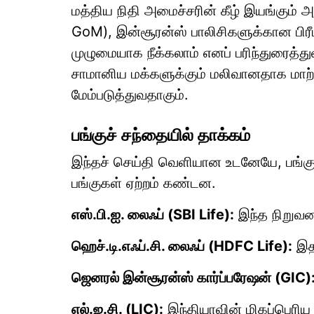
மத்திய நிதி அமைச்சரின் கீழ் இயங்கும் 
GoM), இன்சூரன்ஸ் பாலிசிகளுக்கான பிரீம
முழுமையாக நீக்கலாம் எனப் பரிந்துரைத்து
சாமானிய மக்களுக்கும் மலிவானதாக மாற்றுவ
மேம்படுத்துவதாகும்.
பங்குச் சந்தையில் தாக்கம்
இந்தச் செய்தி வெளியான உடனேயே, பங்கு
பங்குகள் ஏற்றம் கண்டன.
எஸ்.பி.ஐ. லைஃப் (SBI Life):
இந்த நிறுவன
ஹெச்.டி.எஃப்.சி. லைஃப் (HDFC Life):
இதன
ஜெனரல் இன்சூரன்ஸ் கார்ப்பரேஷன் (GIC)
எல்.ஐ.சி. (LIC):
இந்தியாவின் மிகப்பெரிய 