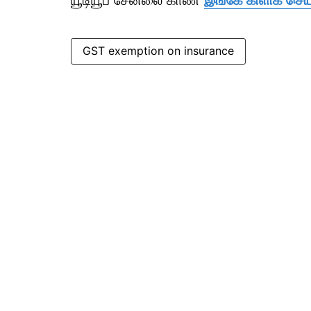
யூடியூப் சேனலை காண
இங்கே கிளிக் செய்
GST exemption on insurance