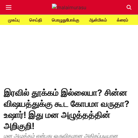
முகப்பு
செய்தி
பொழுதுபோக்கு
ஆன்மிகம்
க்ரைம்
இரவில் தூக்கம் இல்லையா? சின்ன
விஷயத்துக்கு கூட கோபமா வருதா?
உஷார்! இது மன அழுத்தத்தின்
அறிகுறி!
மன அழுத்தம் என்பது ஒருவிதமான அதிகப்படியான