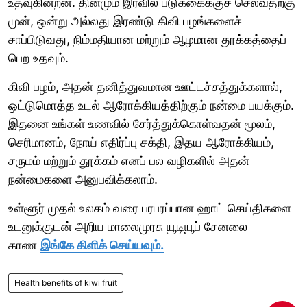
உதவுகின்றன. தினமும் இரவில் படுக்கைக்குச் செல்வதற்கு
முன், ஒன்று அல்லது இரண்டு கிவி பழங்களைச்
சாப்பிடுவது, நிம்மதியான மற்றும் ஆழமான தூக்கத்தைப்
பெற உதவும்.
கிவி பழம், அதன் தனித்துவமான ஊட்டச்சத்துக்களால்,
ஒட்டுமொத்த உடல் ஆரோக்கியத்திற்கும் நன்மை பயக்கும்.
இதனை உங்கள் உணவில் சேர்த்துக்கொள்வதன் மூலம்,
செரிமானம், நோய் எதிர்ப்பு சக்தி, இதய ஆரோக்கியம்,
சருமம் மற்றும் தூக்கம் எனப் பல வழிகளில் அதன்
நன்மைகளை அனுபவிக்கலாம்.
உள்ளூர் முதல் உலகம் வரை பரபரப்பான ஹாட் செய்திகளை
உடனுக்குடன் அறிய மாலைமுரசு யூடியூப் சேனலை
காண
இங்கே கிளிக் செய்யவும்.
Health benefits of kiwi fruit