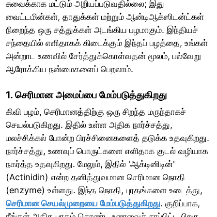
சுவைக்காக மட்டும் அறியப்படுவதில்லை; இது
வைட்டமின்கள், தாதுக்கள் மற்றும் ஆன்டிஆக்ஸிடன்ட்கள்
நிறைந்த ஒரு சத்துக்கள் அடங்கிய பழமாகும். இந்தியச்
சந்தையில் எளிதாகக் கிடைக்கும் இந்தப் பழத்தை, உங்கள்
அன்றாட உணவில் சேர்த்துக்கொள்வதன் மூலம், பல்வேறு
ஆரோக்கிய நன்மைகளைப் பெறலாம்.
1. செரிமான அமைப்பை மேம்படுத்துகிறது
கிவி பழம், செரிமானத்திற்கு ஒரு சிறந்த மருந்தாகச்
செயல்படுகிறது. இதில் உள்ள அதிக நார்ச்சத்து,
மலச்சிக்கல் போன்ற பிரச்சினைகளைத் தடுக்க உதவுகிறது.
நார்ச்சத்து, உணவுப் பொருட்களை எளிதாக குடல் வழியாக
நகர்த்த உதவுகிறது. மேலும், இதில் 'ஆக்டினிடின்'
(Actinidin) என்ற தனித்துவமான செரிமான நொதி
(enzyme) உள்ளது. இந்த நொதி, புரதங்களை உடைத்து,
செரிமான செயல்முறையை மேம்படுத்துகிறது
. குறிப்பாக,
நீங்கள் அதிக புரதம் கொண்ட உணவைச் சாப்பிட்ட பிறகு,