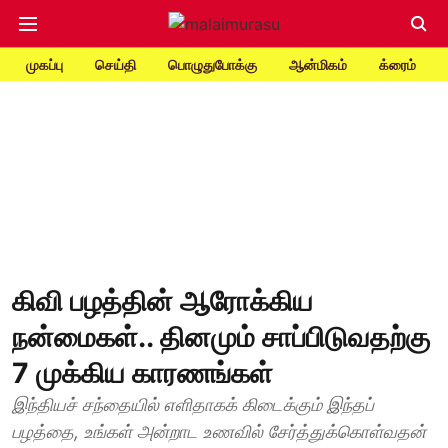
முகப்பு
செய்தி
பொழுதுபோக்கு
ஆன்மிகம்
க்ரைம்
கிவி பழத்தின் ஆரோக்கிய
நன்மைகள்.. தினமும் சாப்பிடுவதற்கு
7 முக்கிய காரணங்கள்
இந்தியச் சந்தையில் எளிதாகக் கிடைக்கும் இந்தப்
பழத்தை, உங்கள் அன்றாட உணவில் சேர்த்துக்கொள்வதன்