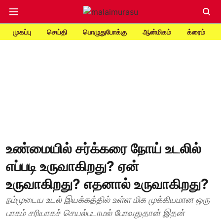
முகப்பு
செய்தி
பொழுதுபோக்கு
ஆன்மிகம்
க்ரைம்
உண்மையில் சர்க்கரை நோய் உடலில்
எப்படி உருவாகிறது? ஏன்
உருவாகிறது? எதனால் உருவாகிறது?
நம்முடைய உடல் இயக்கத்தில் உள்ள மிக முக்கியமான ஒரு
பாகம் சரியாகச் செயல்படாமல் போவதுதான் இதன்