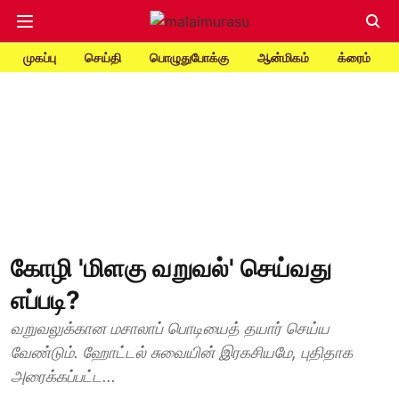
முகப்பு
செய்தி
பொழுதுபோக்கு
ஆன்மிகம்
க்ரைம்
கோழி 'மிளகு வறுவல்' செய்வது
எப்படி?
வறுவலுக்கான மசாலாப் பொடியைத் தயார் செய்ய
வேண்டும். ஹோட்டல் சுவையின் இரகசியமே, புதிதாக
அரைக்கப்பட்ட...