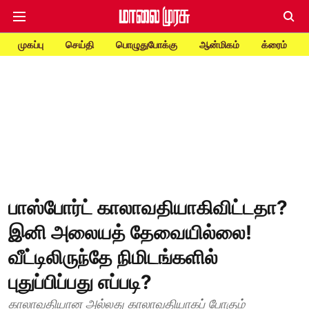
முகப்பு
செய்தி
பொழுதுபோக்கு
ஆன்மிகம்
க்ரைம்
பாஸ்போர்ட் காலாவதியாகிவிட்டதா?
இனி அலையத் தேவையில்லை!
வீட்டிலிருந்தே நிமிடங்களில்
புதுப்பிப்பது எப்படி?
காலாவதியான அல்லது காலாவதியாகப் போகும்