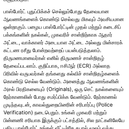
பாஸ்போர்ட் புதுப்பிக்கச் செல்லும்போது தேவையான
ஆவணங்களைக் கொண்டு செல்வது மிகவும் அவசியமான
ஒன்றாகும். பழைய பாஸ்போர்ட்டின் முதல் மற்றும் கடைசிப்
பக்கங்களின் நகல்கள், முகவரிச் சான்றிற்காக ஆதார்
அட்டை, வாக்காளர் அடையாள அட்டை அல்லது மின்சாரக்
கட்டண ரசீது போன்றவற்றைப் பயன்படுத்தலாம்.
திருமணமானவர்கள் எனில் திருமணச் சான்றிதழ்
தேவைப்படலாம். குறிப்பாக, ஈசிஆர் (ECR) அல்லாத
பிரிவில் வருபவர்கள் தங்களது கல்விச் சான்றிதழ்களைக்
கொண்டு செல்ல வேண்டும். அனைத்து ஆவணங்களின்
அசல் பிரதிகளையும் (Originals), ஒரு செட் நகல்களையும்
நேர்காணலின் போது சமர்ப்பிக்க வேண்டும். நேர்காணல்
முடிந்தவுடன், காவல்துறையினரின் சரிபார்ப்பு (Police
Verification) நடைபெறும். உங்கள் முகவரி மற்றும்
பின்னணி சரியாக இருக்கும் பட்சத்தில், சில நாட்களிலேயே
புதிய பாஸ்போர்ட் உங்கள் வீட்டிற்கே தபால் மூலம் வந்து