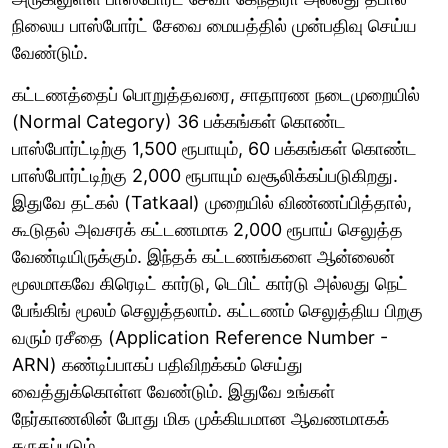
நிலைய பாஸ்போர்ட் சேவை மையத்தில் முன்பதிவு செய்ய
வேண்டும்.
கட்டணத்தைப் பொறுத்தவரை, சாதாரண நடைமுறையில்
(Normal Category) 36 பக்கங்கள் கொண்ட
பாஸ்போர்ட்டிற்கு 1,500 ரூபாயும், 60 பக்கங்கள் கொண்ட
பாஸ்போர்ட்டிற்கு 2,000 ரூபாயும் வசூலிக்கப்படுகிறது.
இதுவே தட்கல் (Tatkaal) முறையில் விண்ணப்பித்தால்,
கூடுதல் அவசரக் கட்டணமாக 2,000 ரூபாய் செலுத்த
வேண்டியிருக்கும். இந்தக் கட்டணங்களை ஆன்லைன்
மூலமாகவே கிரெடிட் கார்டு, டெபிட் கார்டு அல்லது நெட்
பேங்கிங் மூலம் செலுத்தலாம். கட்டணம் செலுத்திய பிறகு
வரும் ரசீதை (Application Reference Number -
ARN) கண்டிப்பாகப் பதிவிறக்கம் செய்து
வைத்துக்கொள்ள வேண்டும். இதுவே உங்கள்
நேர்காணலின் போது மிக முக்கியமான ஆவணமாகக்
கருதப்படும்.