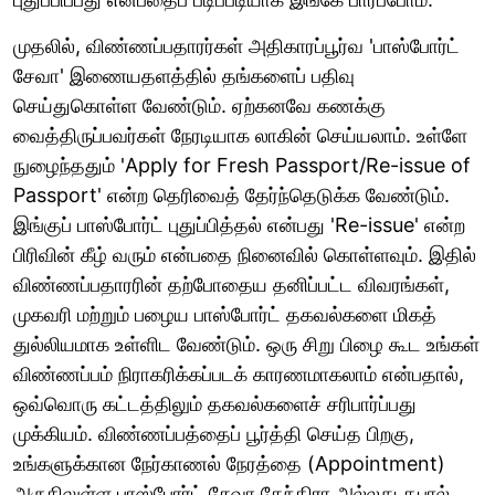
முதலில், விண்ணப்பதாரர்கள் அதிகாரப்பூர்வ 'பாஸ்போர்ட்
சேவா' இணையதளத்தில் தங்களைப் பதிவு
செய்துகொள்ள வேண்டும். ஏற்கனவே கணக்கு
வைத்திருப்பவர்கள் நேரடியாக லாகின் செய்யலாம். உள்ளே
நுழைந்ததும் 'Apply for Fresh Passport/Re-issue of
Passport' என்ற தெரிவைத் தேர்ந்தெடுக்க வேண்டும்.
இங்குப் பாஸ்போர்ட் புதுப்பித்தல் என்பது 'Re-issue' என்ற
பிரிவின் கீழ் வரும் என்பதை நினைவில் கொள்ளவும். இதில்
விண்ணப்பதாரரின் தற்போதைய தனிப்பட்ட விவரங்கள்,
முகவரி மற்றும் பழைய பாஸ்போர்ட் தகவல்களை மிகத்
துல்லியமாக உள்ளிட வேண்டும். ஒரு சிறு பிழை கூட உங்கள்
விண்ணப்பம் நிராகரிக்கப்படக் காரணமாகலாம் என்பதால்,
ஒவ்வொரு கட்டத்திலும் தகவல்களைச் சரிபார்ப்பது
முக்கியம். விண்ணப்பத்தைப் பூர்த்தி செய்த பிறகு,
உங்களுக்கான நேர்காணல் நேரத்தை (Appointment)
அருகிலுள்ள பாஸ்போர்ட் சேவா கேந்திரா அல்லது தபால்