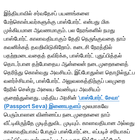
இந்தியாவில் சர்வதேசப் பயணங்களை
மேற்கொள்பவர்களுக்கு பாஸ்போர்ட் என்பது மிக
முக்கியமான ஆவணமாகும். பல நேரங்களில் நமது
பாஸ்போர்ட் காலாவதியாகும் தேதி நெருங்குவதை நாம்
கவனிக்கத் தவறிவிடுகிறோம். கடைசி நேரத்தில்
பதற்றமடைவதைத் தவிர்க்க, பாஸ்போர்ட் புதுப்பித்தல்
தொடர்பான தற்போதைய ஆன்லைன் நடைமுறைகளைத்
தெரிந்து கொள்வது அவசியம். இப்போதுள்ள தொழில்நுட்ப
வளர்ச்சியால், பாஸ்போர்ட் அலுவலகத்திற்குப் பலமுறை
நேரில் சென்று அலைய வேண்டிய அவசியம்
குறைந்துள்ளது. மத்திய அரசின்
'பாஸ்போர்ட் சேவா'
(Passport Seva) இணையதளம்
மூலமாகவே
பெரும்பாலான விண்ணப்ப நடைமுறைகளை நாம்
வீட்டிலிருந்தே முடித்துவிட முடியும். காலாவதியான அல்லது
காலாவதியாகப் போகும் பாஸ்போர்ட்டை எப்படிச் சரியாகப்
புதுப்பிப்பது என்பதைப் படிப்படியாக இங்கே பார்ப்போம்.