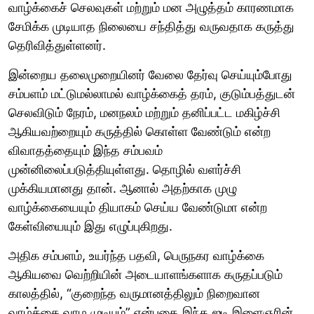
வாழ்க்கைச் செலவுகள் மற்றும் மன அழுத்தம் காரணமாக
சேமிக்க முடியாத நிலையை சந்தித்து வருவதாக கருத்து
தெரிவித்துள்ளனர்.
இன்றைய தலைமுறையினர் வேலை தேர்வு செய்யும்போது
சம்பளம் மட்டுமல்லாமல் வாழ்க்கைத் தரம், குடும்பத்துடன்
செலவிடும் நேரம், மனநலம் மற்றும் தனிப்பட்ட மகிழ்ச்சி
ஆகியவற்றையும் கருத்தில் கொள்ள வேண்டும் என்ற
விவாதத்தையும் இந்த சம்பவம்
முன்னிலைப்படுத்தியுள்ளது. தொழில் வளர்ச்சி
முக்கியமானது தான். ஆனால் அதற்காக முழு
வாழ்க்கையையும் தியாகம் செய்ய வேண்டுமா என்ற
கேள்வியையும் இது எழுப்புகிறது.
அதிக சம்பளம், உயர்ந்த பதவி, பெருநகர வாழ்க்கை
ஆகியவை வெற்றியின் அடையாளங்களாக கருதப்படும்
காலத்தில், “குறைந்த வருமானத்திலும் நிறைவான
வாழ்க்கை வாழ முடியும்” என்பதை இந்த ஐடி இளைஞரின்