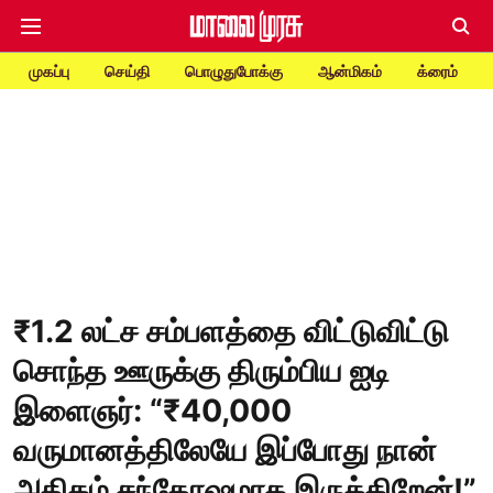
முகப்பு
செய்தி
பொழுதுபோக்கு
ஆன்மிகம்
க்ரைம்
₹1.2 லட்ச சம்பளத்தை விட்டுவிட்டு
சொந்த ஊருக்கு திரும்பிய ஐடி
இளைஞர்: “₹40,000
வருமானத்திலேயே இப்போது நான்
அதிகம் சந்தோஷமாக இருக்கிறேன்!”