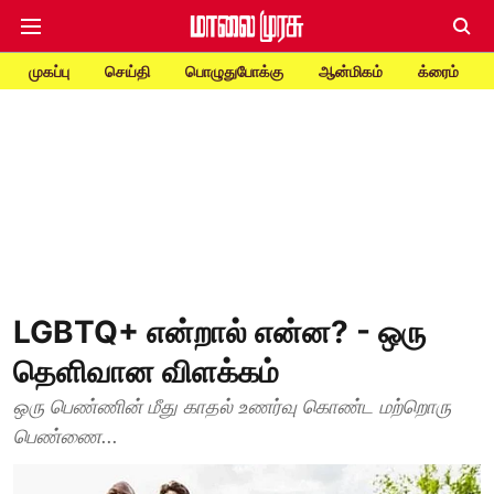
முகப்பு
செய்தி
பொழுதுபோக்கு
ஆன்மிகம்
க்ரைம்
LGBTQ+ என்றால் என்ன? - ஒரு
தெளிவான விளக்கம்
ஒரு பெண்ணின் மீது காதல் உணர்வு கொண்ட மற்றொரு
பெண்ணை...