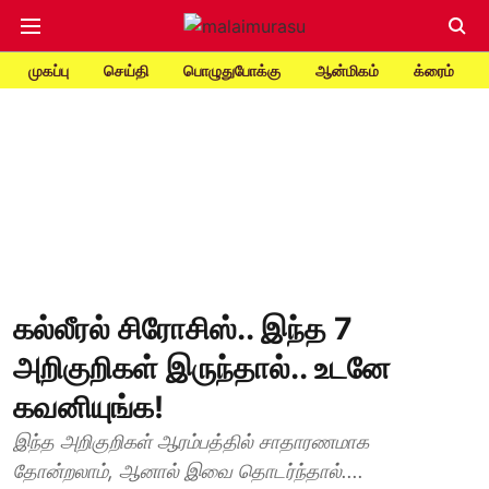
முகப்பு
செய்தி
பொழுதுபோக்கு
ஆன்மிகம்
க்ரைம்
கல்லீரல் சிரோசிஸ்.. இந்த 7
அறிகுறிகள் இருந்தால்.. உடனே
கவனியுங்க!
இந்த அறிகுறிகள் ஆரம்பத்தில் சாதாரணமாக
தோன்றலாம், ஆனால் இவை தொடர்ந்தால்....