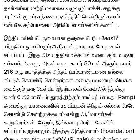
தண்ணீரை ஊற்றி மணலை வழுவழுப்பாக்கி, சறுக்கு
மரங்கள் மூலம் கற்களை நகர்த்திச் சென்றிருக்கலாம்
என்பதே தற்போதைய அறிவியலாளர்களின் கணிப்பு.
இந்தியாவின் பெருமையான தஞ்சை பெரிய கோவில்
மற்றுமொரு மாபெரும் அதிசயம். ராஜராஜ சோழனால்
கட்டப்பட்ட இந்த ஆலயத்தின் உச்சியில் உள்ள 'கும்பம்' ஒரே
கல்லால் ஆனது, அதன் எடை சுமார் 80 டன் ஆகும். சுமார்
216 அடி உயரத்திற்கு அந்தப் பிரம்மாண்டமான கல்லை
எப்படிக் கொண்டு சென்றார்கள் என்பது பலரையும் வியக்க
வைக்கும் ஒரு கேள்வி. இதற்காகக் கோவிலில் இருந்து
சுமார் 6 கிலோமீட்டர் தூரத்திற்குச் சாய்வுப் பாதை (Ramp)
அமைத்து, யானைகளின் உதவியுடன் அந்தக் கல்லை மேலே
கொண்டு சென்றிருக்கலாம் என்று ஆய்வாளர்கள்
கூறுகிறார்கள். மேலும், இவ்வளவு பெரிய கோவில்
கட்டப்பட்டிருந்தாலும், இதற்கு அஸ்திவாரம் (Foundation)
கிடையாது; இது ஒரு 'பசில்' (Puzzle) போலக் கற்களை