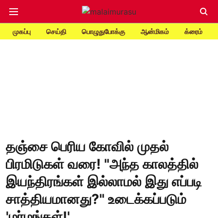
முகப்பு
செய்தி
பொழுதுபோக்கு
ஆன்மிகம்
க்ரைம்
தஞ்சை பெரிய கோவில் முதல்
பிரமிடுகள் வரை! "அந்த காலத்தில்
இயந்திரங்கள் இல்லாமல் இது எப்படி
சாத்தியமானது?" உடைக்கப்படும்
'மர்மங்கள்!'