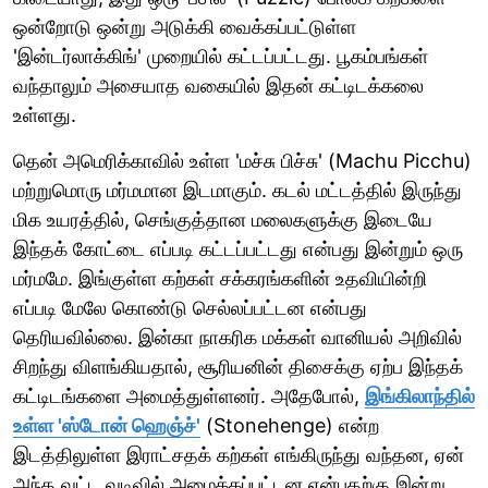
ஒன்றோடு ஒன்று அடுக்கி வைக்கப்பட்டுள்ள
'இன்டர்லாக்கிங்' முறையில் கட்டப்பட்டது. பூகம்பங்கள்
வந்தாலும் அசையாத வகையில் இதன் கட்டிடக்கலை
உள்ளது.
தென் அமெரிக்காவில் உள்ள 'மச்சு பிச்சு' (Machu Picchu)
மற்றுமொரு மர்மமான இடமாகும். கடல் மட்டத்தில் இருந்து
மிக உயரத்தில், செங்குத்தான மலைகளுக்கு இடையே
இந்தக் கோட்டை எப்படி கட்டப்பட்டது என்பது இன்றும் ஒரு
மர்மமே. இங்குள்ள கற்கள் சக்கரங்களின் உதவியின்றி
எப்படி மேலே கொண்டு செல்லப்பட்டன என்பது
தெரியவில்லை. இன்கா நாகரிக மக்கள் வானியல் அறிவில்
சிறந்து விளங்கியதால், சூரியனின் திசைக்கு ஏற்ப இந்தக்
கட்டிடங்களை அமைத்துள்ளனர். அதேபோல்,
இங்கிலாந்தில்
உள்ள 'ஸ்டோன் ஹெஞ்ச்'
(Stonehenge) என்ற
இடத்திலுள்ள இராட்சதக் கற்கள் எங்கிருந்து வந்தன, ஏன்
அந்த வட்ட வடிவில் அமைக்கப்பட்டன என்பதற்கு இன்று