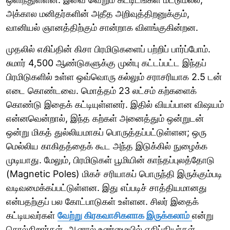
அக்கால மனிதர்களின் அதீத அறிவுத்திறனுக்கும்,
வானியல் ஞானத்திற்கும் சான்றாக விளங்குகின்றன.
முதலில் எகிப்தின் கிசா பிரமிடுகளைப் பற்றிப் பார்ப்போம்.
சுமார் 4,500 ஆண்டுகளுக்கு முன்பு கட்டப்பட்ட இந்தப்
பிரமிடுகளில் உள்ள ஒவ்வொரு கல்லும் சராசரியாக 2.5 டன்
எடை கொண்டவை. மொத்தம் 23 லட்சம் கற்களைக்
கொண்டு இதைக் கட்டியுள்ளனர். இதில் வியப்பான விஷயம்
என்னவென்றால், இந்த கற்கள் அனைத்தும் ஒன்றுடன்
ஒன்று மிகத் துல்லியமாகப் பொருத்தப்பட்டுள்ளன; ஒரு
மெல்லிய காகிதத்தைக் கூட அந்த இடுக்கில் நுழைக்க
முடியாது. மேலும், பிரமிடுகள் பூமியின் காந்தப்புலத்தோடு
(Magnetic Poles) மிகச் சரியாகப் பொருந்தி இருக்கும்படி
வடிவமைக்கப்பட்டுள்ளன. இது எப்படிச் சாத்தியமானது
என்பதற்குப் பல கோட்பாடுகள் உள்ளன. சிலர் இதைக்
கட்டியவர்கள்
வேற்று கிரகவாசிகளாக இருக்கலாம்
என்று
சொல்கிறார்கள், ஆனால் உண்மையில் எகிப்தியர்கள்