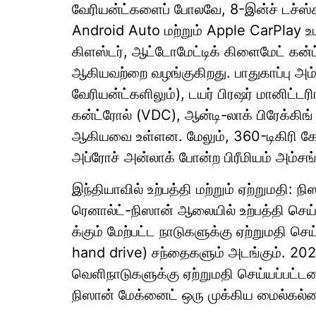
வேரியன்ட்களைப் போலவே, 8-இன்ச் டச்ஸ்க
Android Auto மற்றும் Apple CarPlay உடன
கிளஸ்டர், ஆட்டோமேட்டிக் கிளைமேட் கன்ட
ஆகியவற்றை வழங்குகிறது. பாதுகாப்பு அம
வேரியன்ட்களிலும்), டயர் பிரஷர் மானிட்ட
கன்ட்ரோல் (VDC), ஆன்டி-லாக் பிரேக்கிங் ச
ஆகியவை உள்ளன. மேலும், 360-டிகிரி கேம
அப்ரோச் அன்லாக் போன்ற பிரீமியம் அம்ச
இந்தியாவில் உற்பத்தி மற்றும் ஏற்றுமதி
ரெனால்ட்-நிஸான் ஆலையில் உற்பத்தி செய்ய
க்கும் மேற்பட்ட நாடுகளுக்கு ஏற்றுமதி செ
hand drive) சந்தைகளும் அடங்கும். 20
வெளிநாடுகளுக்கு ஏற்றுமதி செய்யப்பட்டன
நிஸான் மேக்னைட் ஒரு முக்கிய மைல்கல்லை