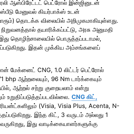
ுரலி ஆஸ்பிரேட்டட் பெட்ரோல் இன்ஜினுடன்
்பீடு மேனுவல் கியர்பாக்ஸ் உடன்
ஷோரூம்) தொடக்க விலையில் அறிமுகமாகியுள்ளது.
றுவனத்தால் தயாரிக்கப்பட்டு, அரசு அனுமதி
். இது தொழிற்சாலையில் பொருத்தப்படாமல்,
்தப்படுகிறது. இதன் முக்கிய அம்சங்களைப்
ஸான் மேக்னைட் CNG, 1.0 லிட்டர் பெட்ரோல்
71 bhp ஆற்றலையும், 96 Nm டார்க்கையும்
ில், ஆற்றல் சற்று குறையலாம் என்று
ம் உறுதிப்படுத்தப்படவில்லை.
CNG கிட்,
யன்ட்களிலும் (Visia, Visia Plus, Acenta, N-
்படுகிறது. இந்த கிட், 3 வருடம் அல்லது 1
) வருகிறது, இது வாடிக்கையாளர்களுக்கு