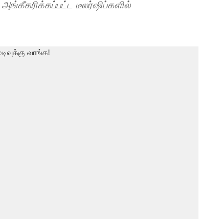
்கீகரிக்கப்பட்ட டீலர்ஷிப்களில்