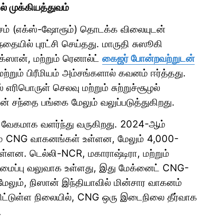
் முக்கியத்துவம்
சம் (எக்ஸ்-ஷோரூம்) தொடக்க விலையுடன்
தையில் புரட்சி செய்தது. மாருதி சுஸூகி
ஸான், மற்றும் ரெனால்ட்
கைஜர் போன்றவற்றுடன்
்றும் பிரீமியம் அம்சங்களால் கவனம் ஈர்த்தது.
 எரிபொருள் செலவு மற்றும் சுற்றுச்சூழல்
சந்தை பங்கை மேலும் வலுப்படுத்துகிறது.
வேகமாக வளர்ந்து வருகிறது. 2024-ஆம்
்சம் CNG வாகனங்கள் உள்ளன, மேலும் 4,000-
 உள்ளன. டெல்லி-NCR, மகாராஷ்டிரா, மற்றும்
டமைப்பு வலுவாக உள்ளது, இது மேக்னைட் CNG-
ேலும், நிஸான் இந்தியாவில் மின்சார வாகனம்
டமிட்டுள்ள நிலையில், CNG ஒரு இடைநிலை தீர்வாக
.