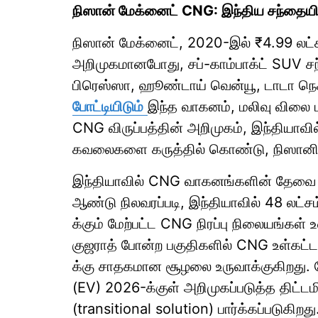
நிஸான் மேக்னைட் CNG: இந்திய சந்தையில
நிஸான் மேக்னைட், 2020-இல் ₹4.99 லட்
அறிமுகமானபோது, சப்-காம்பாக்ட் SUV சந்
பிரெஸ்ஸா, ஹூண்டாய் வென்யூ, டாடா நெக்
போட்டியிடும்
இந்த வாகனம், மலிவு விலை மற
CNG விருப்பத்தின் அறிமுகம், இந்தியாவில்
கவலைகளை கருத்தில் கொண்டு, நிஸானின் 
இந்தியாவில் CNG வாகனங்களின் தேவை 
ஆண்டு நிலவரப்படி, இந்தியாவில் 48 லட
க்கும் மேற்பட்ட CNG நிரப்பு நிலையங்கள்
குஜராத் போன்ற பகுதிகளில் CNG உள்கட்
க்கு சாதகமான சூழலை உருவாக்குகிறது. ம
(EV) 2026-க்குள் அறிமுகப்படுத்த திட்
(transitional solution) பார்க்கப்படுகிறது