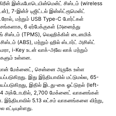
ிரீன் இன்ஃபோடெயின்மென்ட் சிஸ்டம் (wireless
்), 7-இன்ச் டிஜிட்டல் இன்ஸ்ட்ரூமென்ட்
்ரோல், மற்றும் USB Type-C போர்ட்கள்
்சங்களாக, 6 ஏர்பேக்குகள் (அனைத்து
ரிங் சிஸ்டம் (TPMS), வெஹிக்கிள் டைனமிக்
ிஸ்டம் (ABS), மற்றும் ஹில் ஸ்டார்ட் அசிஸ்ட்
ரா, i-Key உடன் வாக்-அவே லாக் மற்றும்
ங்களும் உள்ளன.
: நிஸான் மேக்னைட், சென்னை அருகே உள்ள
ப்படுகிறது. இது இந்தியாவில் மட்டுமல்ல, 65-
ய்யப்படுகிறது, இதில் இடது-கை ஓட்டுதல் (left-
24 அக்டோபரில், 2,700 மேக்னைட் வாகனங்கள்
. இந்தியாவில் 5.13 லட்சம் வாகனங்களை விற்று,
 எட்டியுள்ளது.