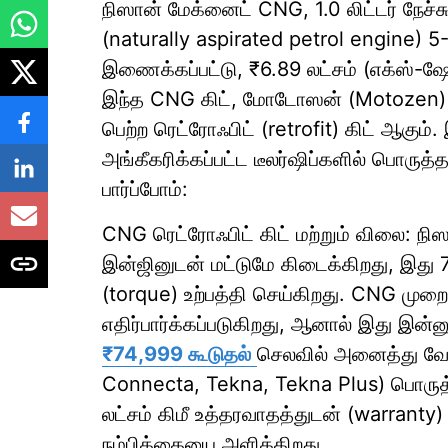
நிஸான் மேக்னைட் CNG, 1.0 லிட்டர் நேச்ச
(naturally aspirated petrol engine) 5-ஸ
இணைக்கப்பட்டு, ₹6.89 லட்சம் (எக்ஸ்-
இந்த CNG கிட், மோடோஸன் (Motozen) நி
பெற்ற ரெட்ரோஃபிட் (retrofit) கிட் ஆகும
அங்கீகரிக்கப்பட்ட டீலர்ஷிப்களில் பொருத
பார்ப்போம்:
CNG ரெட்ரோஃபிட் கிட் மற்றும் விலை: நி
இன்ஜினுடன் மட்டுமே கிடைக்கிறது, இது 
(torque) உற்பத்தி செய்கிறது. CNG முறைய
எதிர்பார்க்கப்படுகிறது, ஆனால் இது இன்னு
₹74,999 கூடுதல்
செலவில் அனைத்து வேரி
Connecta, Tekna, Tekna Plus) பொருத்தப
லட்சம் கிமீ உத்தரவாதத்துடன் (warranty
நம்பிக்கையை அளிக்கிறது.