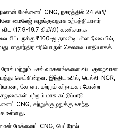
 நிஸான் மேக்னைட் CNG, நகரத்தில் 24 கிமீ/
கிலோ மைலேஜ் வழங்குவதாக உற்பத்தியாளர்
 விட (17.9-19.7 கிமீ/லி) கணிசமாக
ை லிட்டருக்கு ₹100-ஐ தாண்டியுள்ள நிலையில்,
வது மாதாந்திர எரிபொருள் செலவை பாதியாகக்
பெட்ரோல் மற்றும் டீசல் வாகனங்களை விட குறைவான
்பத்தி செய்கின்றன. இந்தியாவில், டெல்லி-NCR,
ஹரியானா, கேரளா, மற்றும் கர்நாடகா போன்ற
ுகைகள் மற்றும் மாசு கட்டுப்பாடு
னைட் CNG, சுற்றுச்சூழலுக்கு உகந்த
க உள்ளது.
 நிஸான் மேக்னைட் CNG, பெட்ரோல்