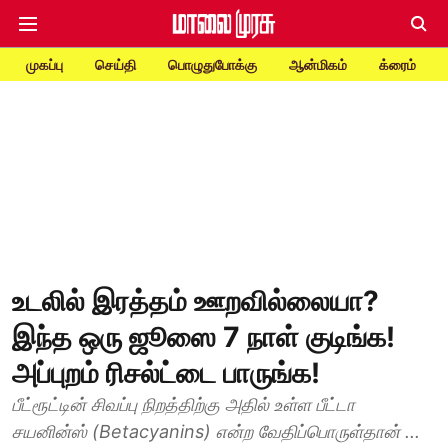
முகப்பு
செய்தி
பொழுதுபோக்கு
ஆன்மிகம்
க்ரைம்
உடலில் இரத்தம் ஊறவில்லையா?
இந்த ஒரு ஜூஸை 7 நாள் குடிங்க!
அப்புறம் ரிசல்ட்டை பாருங்க!
பீட்ரூட்டின் சிவப்பு நிறத்திற்கு அதில் உள்ள பீட்டா
சயனின்ஸ் (Betacyanins) என்ற வேதிப்பொருள்தான் ...