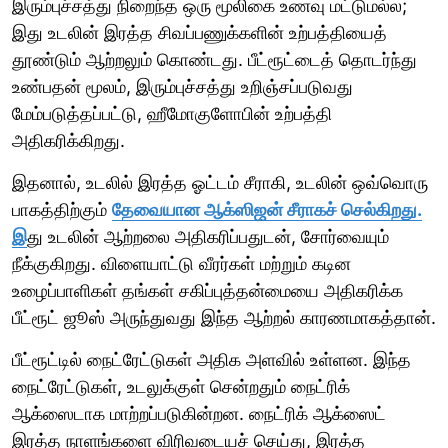
இரும்புச்சத்து நிறைந்த ஒரு மூலிகை உணவு மட்டுமல்ல;
இது உடலின் இரத்த சிவப்பணுக்களின் உற்பத்தியைத்
தூண்டும் ஆற்றலும் கொண்டது. பீட்ரூட்டைத் தொடர்ந்து
உண்பதன் மூலம், இரும்புச்சத்து உறிஞ்சப்படுவது
மேம்படுத்தப்பட்டு, ஹீமோகுளோபின் உற்பத்தி
அதிகரிக்கிறது.
இதனால், உடலில் இரத்த ஓட்டம் சீராகி, உடலின் ஒவ்வொரு
பாகத்திற்கும்
தேவையான ஆக்ஸிஜன் சீராகச் செல்கிறது.
இ
து உடலின் ஆற்றலை அதிகரிப்பதுடன், சோர்வையும்
நீக்குகிறது. விளையாட்டு வீரர்கள் மற்றும் கடின
உழைப்பாளிகள் தங்கள் சகிப்புத்தன்மையை அதிகரிக்க
பீட்ரூட் ஜூஸ் அருந்துவது இந்த ஆற்றல் காரணமாகத்தான்.
பீட்ரூட்டில் நைட்ரேட்டுகள் அதிக அளவில் உள்ளன. இந்த
நைட்ரேட்டுகள், உடலுக்குள் சென்றதும் நைட்ரிக்
ஆக்ஸைடாக மாற்றப்படுகின்றன. நைட்ரிக் ஆக்ஸைட்
இரத்த நாளங்களை விரிவடையச் செய்து, இரத்த