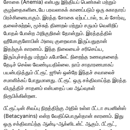
சோகை (Anemia) என்பது இந்தியப் பெண்கள் மற்றும்
குழந்தைகளிடையே பரவலாகக் காணப்படும் ஒரு சுகாதாரப்
பிரச்சினையாகும். இரத்த சோகை ஏற்பட்டால், உடல் சோர்வு,
தலைச்சுற்றல், மூச்சுத் திணறல் மற்றும் சருமம் வெளிறிப்
போதல் போன்ற அறிகுறிகள் தோன்றும். இரத்தத்தில்
ஹீமோகுளோபின் அளவு குறைவாக இருப்பதுதான்
இதற்குக் காரணம். இந்த நிலையைச் சரிசெய்ய,
இரும்புச்சத்து மற்றும் ஃபோலேட் நிறைந்த உணவுகளைத்
தேடிச் செல்ல வேண்டியதில்லை. நாம் சாதாரணமாகப்
பயன்படுத்தும் பீட்ரூட் ஜூஸ் ஒன்றே இந்தச் சவாலைச்
சமாளிக்கப் போதுமானது. பீட்ரூட் ஒரு சக்திவாய்ந்த இரத்த
விருத்திச் சாதனம் என்பதைப் பல ஆய்வுகள்
நிரூபிக்கின்றன.
பீட்ரூட்டின் சிவப்பு நிறத்திற்கு அதில் உள்ள பீட்டா சயனின்ஸ்
(Betacyanins) என்ற வேதிப்பொருள்தான் காரணம். இது
ஒரு சக்திவாய்ந்த ஆன்டி-ஆக்ஸிடன்ட் ஆகும். பீட்ரூட்,